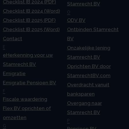
Checklist IB 2024 (PDF)
Stamrecht BV
Checklist IB 2024 (Word)
O
Checklist IB 2025 (PDF)
ODV BV
Checklist IB 2025 (Word)
Ontbinden Stamrecht
Contact
BV
E
Onzakelijke lening
eHerkenning voor uw
Stamrecht BV
Stamrecht BV
Oprichten BV door
Emigratie
StamrechtBV.com
Emigratie Pensioen BV
Overdracht vanuit
F
banksparen
Fiscale waardering
Overgang naar
Flex BV oprichten of
Stamrecht BV
omzetten
P
G
Pensioen BV