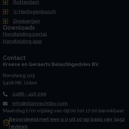
Rotterdam
's-Hertogenbosch
Driebergen
Downloads
Handleiding portal
Handleiding app
Contact
Kroese en Geraerts Belastingadvies BV
Rondweg 103
5406 NK, Uden
0486 - 416 299
info@stamrechtbv.com
Maandag t/m vrijdag van 09:00 tot 17:00 bereikbaar
Beoordeeld met een 9.0 uit 10 op basis van 3452
reviews