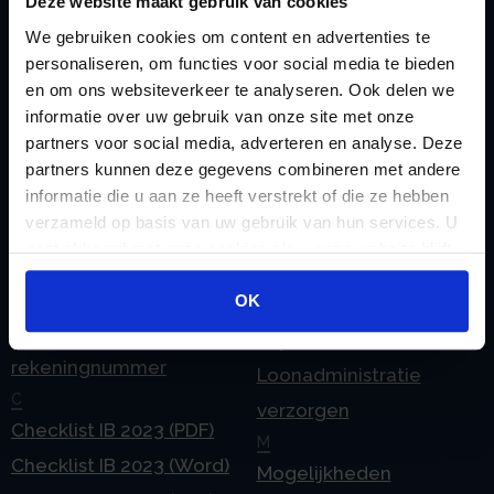
Deze website maakt gebruik van cookies
We gebruiken cookies om content en advertenties te
personaliseren, om functies voor social media te bieden
Zoeken
en om ons websiteverkeer te analyseren. Ook delen we
informatie over uw gebruik van onze site met onze
partners voor social media, adverteren en analyse. Deze
partners kunnen deze gegevens combineren met andere
Handige links
informatie die u aan ze heeft verstrekt of die ze hebben
A
Jaarstukken opstellen
verzameld op basis van uw gebruik van hun services. U
Afkoop Stamrecht
L
gaat akkoord met onze cookies als u onze website blijft
B
Lenen van de BV
gebruiken.
Belastingdienst
OK
Lijfrente BV
doorgeven
Liquidatie Pensioen BV
rekeningnummer
Loonadministratie
C
verzorgen
Checklist IB 2023 (PDF)
M
Checklist IB 2023 (Word)
Mogelijkheden