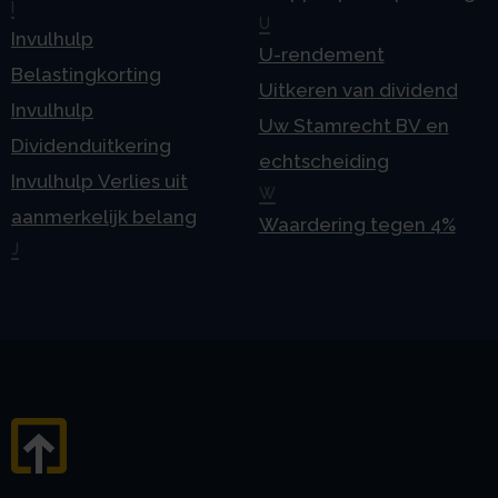
I
U
Invulhulp
U-rendement
Belastingkorting
Uitkeren van dividend
Invulhulp
Uw Stamrecht BV en
Dividenduitkering
echtscheiding
Invulhulp Verlies uit
W
aanmerkelijk belang
Waardering tegen 4%
J