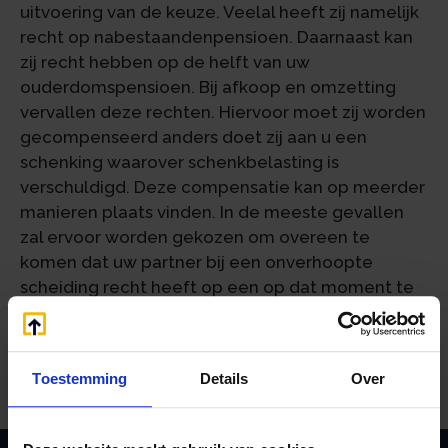
uitvoering van de keuze. Veelal heeft zij namelijk
recht op nabestaandenpensioen. Daarnaast kan
zij recht hebben op de helft van uw
ouderdomspensioen. Bij afkoop en omzetting
vervallen deze rechten. Hiervoor moet zij worden
gecompenseerd anders doet zij aan u een
schenking waarover schenkbelasting is
verschuldigd. Deze compensatie kan op meerder
manieren plaats vinden. In de meeste gevallen
zal ervoor worden gekozen om overeen te
komen dat uw partner bij een onverhoopte
scheiding recht heeft op een op dat moment te
berekenen financiële compensatie. Het is
raadzaam deze afspraak notarieel vast te leggen.
Laat u hierover goed adviseren!
Toestemming
Details
Over