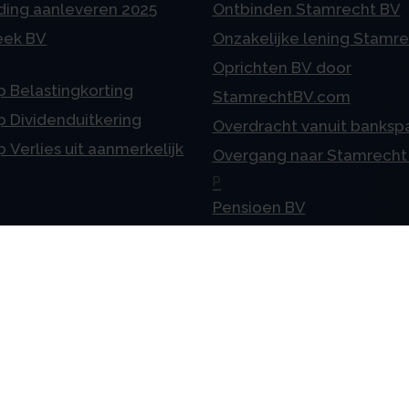
ding aanleveren 2025
Ontbinden Stamrecht BV
eek BV
Onzakelijke lening Stamr
Oprichten BV door
p Belastingkorting
StamrechtBV.com
p Dividenduitkering
Overdracht vanuit banksp
p Verlies uit aanmerkelijk
Overgang naar Stamrecht
P
Pensioen BV