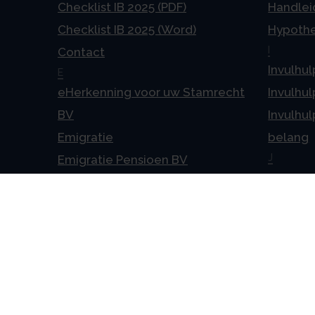
Checklist IB 2025 (PDF)
Handlei
Checklist IB 2025 (Word)
Hypoth
I
Contact
Invulhul
E
eHerkenning voor uw Stamrecht
Invulhul
BV
Invulhul
Emigratie
belang
J
Emigratie Pensioen BV