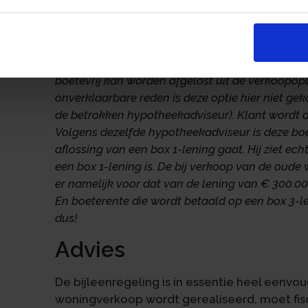
woning van € 300.000. Op zich een goede geda
problemen geven. Echter, tot mijn grote verbaz
daarop boetevrij af te lossen uit de verkoopop
wordt een gedeelte van de nieuwe lening name
boetevrij kan worden afgelost uit de verkoopo
onverklaarbare reden is deze optie hier niet ge
de betrokken hypotheekadviseur). Klant wordt d
Volgens dezelfde hypotheekadviseur is deze boe
aflossing van een box 1-lening gaat. Hij ziet ech
een box 1-lening is. De bij verkoop van de oud
er namelijk voor dat van de lening van € 300.00
En boeterente die wordt betaald op een box 3-len
dus!
Advies
De bijleenregeling is in essentie heel eenvou
woningverkoop wordt gerealiseerd, moet fis