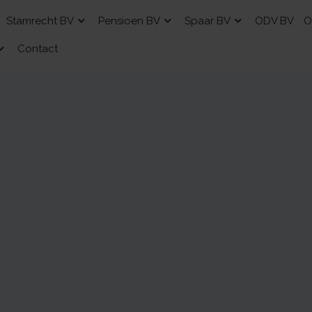
Stamrecht BV
Pensioen BV
Spaar BV
ODV BV
O
Contact