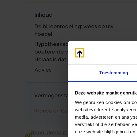
Inhoud
De bijleenregeling: wees op uw
hoede!
Hypotheekadviseur stelt dat
boeterente volledig aftrekbaar is.
Helaas is dat niet waar.
Advies
Toestemming
Deze website maakt gebruik
Vermogenszaken goed regelen?
We gebruiken cookies om cont
websiteverkeer te analyseren
Kroese en Geraerts
media, adverteren en analys
verstrekt of die ze hebben v
onze website blijft gebruiken.
Beoordeeld met een 9.0 uit 10 op basis v