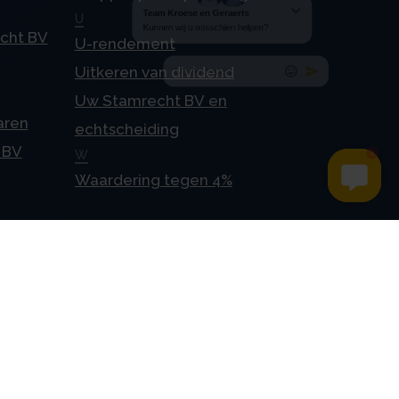
U
echt BV
U-rendement
Uitkeren van dividend
Uw Stamrecht BV en
aren
echtscheiding
 BV
W
Waardering tegen 4%