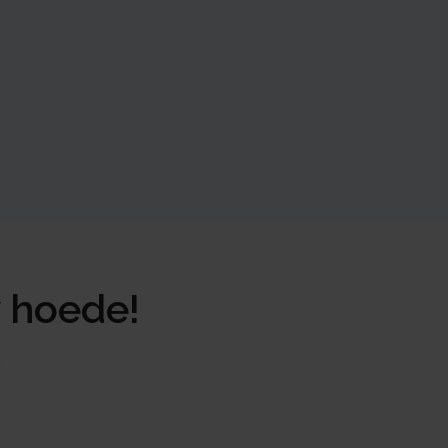
w hoede!
!