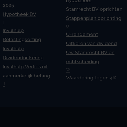
2025
Stamrecht BV oprichten
Hypotheek BV
Stappenplan oprichting
I
U
Invulhulp
U-rendement
Belastingkorting
Uitkeren van dividend
Invulhulp
Uw Stamrecht BV en
Dividenduitkering
echtscheiding
Invulhulp Verlies uit
W
aanmerkelijk belang
Waardering tegen 4%
J