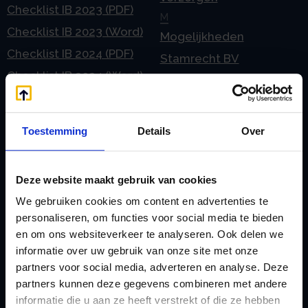
Checklist IB 2023 (PDF)
M
Checklist IB 2023 (Word)
Mogelijkheden
Checklist IB 2024 (PDF)
Stamrecht BV
Checklist IB 2024 (Word)
O
Checklist IB 2025 (PDF)
ODV BV
Checklist IB 2025 (Word)
Ontbinden Stamrecht
Toestemming
Details
Over
Contact
BV
E
Onzakelijke lening
Deze website maakt gebruik van cookies
eHerkenning voor uw
Stamrecht BV
We gebruiken cookies om content en advertenties te
Stamrecht BV
Oprichten BV door
personaliseren, om functies voor social media te bieden
Emigratie
StamrechtBV.com
en om ons websiteverkeer te analyseren. Ook delen we
Emigratie Pensioen BV
Overdracht vanuit
informatie over uw gebruik van onze site met onze
F
partners voor social media, adverteren en analyse. Deze
banksparen
partners kunnen deze gegevens combineren met andere
Fiscale waardering
Overgang naar
informatie die u aan ze heeft verstrekt of die ze hebben
Flex BV oprichten of