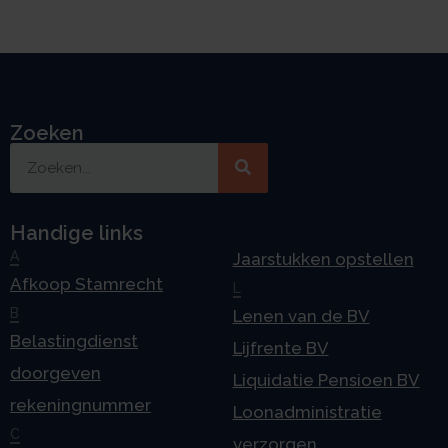
Zoeken
Handige links
A
Jaarstukken opstellen
Afkoop Stamrecht
L
B
Lenen van de BV
Belastingdienst
Lijfrente BV
doorgeven
Liquidatie Pensioen BV
rekeningnummer
Loonadministratie
C
verzorgen