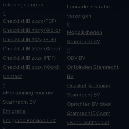
rekeningnummer
Loonadministratie
C
verzorgen
Checklist IB 2023 (PDF)
M
Checklist IB 2023 (Word)
Mogelijkheden
Checklist IB 2024 (PDF)
Stamrecht BV
Checklist IB 2024 (Word)
O
Checklist IB 2025 (PDF)
ODV BV
Checklist IB 2025 (Word)
Ontbinden Stamrecht
Contact
BV
E
Onzakelijke lening
eHerkenning voor uw
Stamrecht BV
Stamrecht BV
Oprichten BV door
Emigratie
StamrechtBV.com
Emigratie Pensioen BV
Overdracht vanuit
F