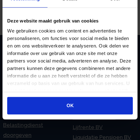
uitvoeren, maar het doel daarvan is om
aanwijzingen te geven.
Deze website maakt gebruik van cookies
We gebruiken cookies om content en advertenties te
personaliseren, om functies voor social media te bieden
en om ons websiteverkeer te analyseren. Ook delen we
informatie over uw gebruik van onze site met onze
Zoeken
partners voor social media, adverteren en analyse. Deze
partners kunnen deze gegevens combineren met andere
informatie die u aan ze heeft verstrekt of die ze hebben
verzameld op basis van uw gebruik van hun services. U
Handige links
gaat akkoord met onze cookies als u onze website blijft
gebruiken.
A
Jaarstukken opstellen
OK
Afkoop Stamrecht
L
B
Lenen van de BV
Belastingdienst
Lijfrente BV
doorgeven
Liquidatie Pensioen BV