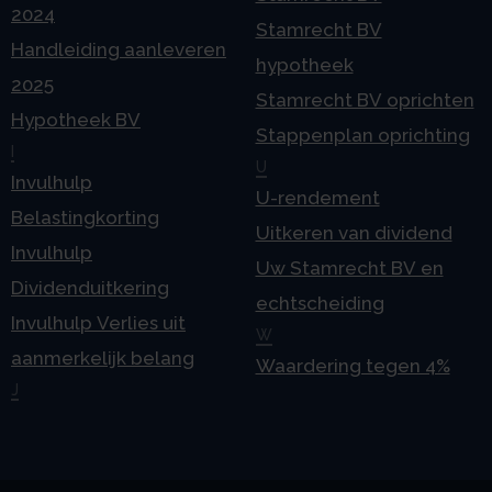
2024
Stamrecht BV
Handleiding aanleveren
hypotheek
2025
Stamrecht BV oprichten
Hypotheek BV
Stappenplan oprichting
I
U
Invulhulp
U-rendement
Belastingkorting
Uitkeren van dividend
Invulhulp
Uw Stamrecht BV en
Dividenduitkering
echtscheiding
Invulhulp Verlies uit
W
aanmerkelijk belang
Waardering tegen 4%
J