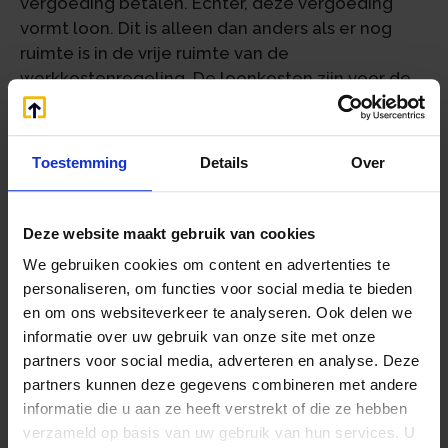
vergoeding betalen. Echter, deze vergoeding
vormt loon. Dit is alleen dan anders als er nog
ruimte is in de vrije ruimte van de
werkkostenregeling. De loonkosten zijn voor de
B.V. aftrekbaar.
Arrest Hoge Raad augustus 2016
Toestemming
Details
Over
Tot voor kort nam de Belastingdienst het
standpunt in dat de kosten van een huurwoning
Deze website maakt gebruik van cookies
met daarin een kwalificerende werkruimte voor
een ondernemer niet aftrekbaar waren. In
We gebruiken cookies om content en advertenties te
augustus heeft de Hoge Raad echter bepaald
personaliseren, om functies voor social media te bieden
dat dit wel degelijk kan. Hiervoor is het
en om ons websiteverkeer te analyseren. Ook delen we
informatie over uw gebruik van onze site met onze
noodzakelijk dat de ondernemer/zzp’er het
partners voor social media, adverteren en analyse. Deze
huurrecht vanaf begin heeft geactiveerd op de
partners kunnen deze gegevens combineren met andere
balans. Alsdan kunnen alle kosten van de
informatie die u aan ze heeft verstrekt of die ze hebben
huurwoning in mindering worden gebracht op de
verzameld op basis van uw gebruik van hun services. U
winst. Wel moet voor het privégebruik een