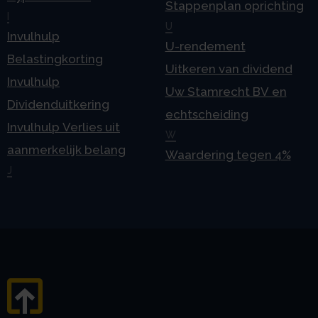
Stappenplan oprichting
I
U
Invulhulp
U-rendement
Belastingkorting
Uitkeren van dividend
Invulhulp
Uw Stamrecht BV en
Dividenduitkering
echtscheiding
Invulhulp Verlies uit
W
aanmerkelijk belang
Waardering tegen 4%
J