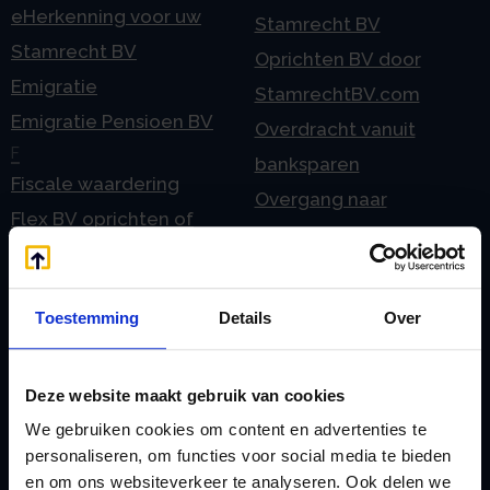
eHerkenning voor uw
Stamrecht BV
Stamrecht BV
Oprichten BV door
Emigratie
StamrechtBV.com
Emigratie Pensioen BV
Overdracht vanuit
F
banksparen
Fiscale waardering
Overgang naar
Flex BV oprichten of
Stamrecht BV
omzetten
P
G
Pensioen BV
Geleidebiljet jaarstukken
Toestemming
Details
Over
Pensioen BV bij
2023
overlijden
Geleidebiljet jaarstukken
Deze website maakt gebruik van cookies
Pensioen BV en
2024
We gebruiken cookies om content en advertenties te
echtscheiding
Geleidebiljet jaarstukken
personaliseren, om functies voor social media te bieden
Pensioen in de
en om ons websiteverkeer te analyseren. Ook delen we