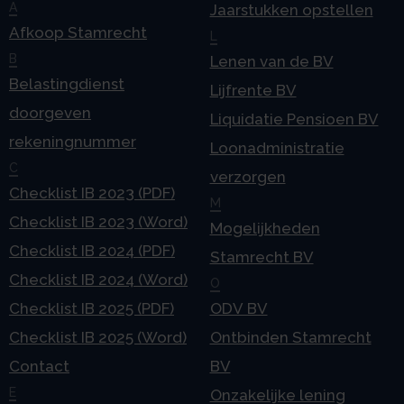
A
Jaarstukken opstellen
Afkoop Stamrecht
L
B
Lenen van de BV
Belastingdienst
Lijfrente BV
doorgeven
Liquidatie Pensioen BV
rekeningnummer
Loonadministratie
C
verzorgen
Checklist IB 2023 (PDF)
M
Checklist IB 2023 (Word)
Mogelijkheden
Checklist IB 2024 (PDF)
Stamrecht BV
Checklist IB 2024 (Word)
O
Checklist IB 2025 (PDF)
ODV BV
Checklist IB 2025 (Word)
Ontbinden Stamrecht
Contact
BV
E
Onzakelijke lening