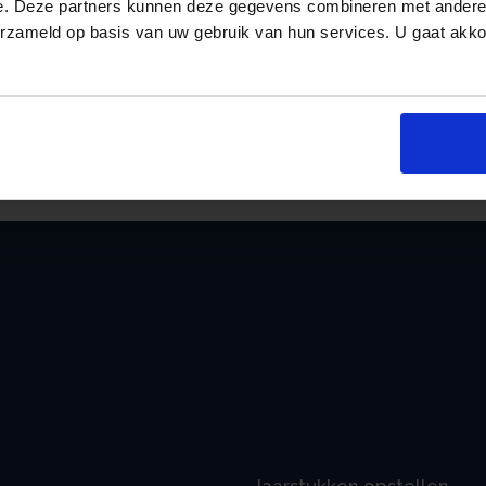
Doel van een verlaging van de maximale kre
e. Deze partners kunnen deze gegevens combineren met andere i
erzameld op basis van uw gebruik van hun services. U gaat akk
financiële problemen voor consumenten. De
strenger acceptatiebeleid van kredietaanbie
risico-opslag wordt verminderd. Tot 17 dec
an
gereageerd via https://www.internetconsult