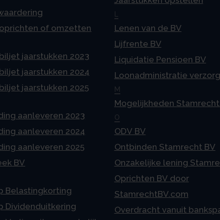
Jaarstukken opstellen
 waardering
L
 oprichten of omzetten
Lenen van de BV
Lijfrente BV
iljet jaarstukken 2023
Liquidatie Pensioen BV
iljet jaarstukken 2024
Loonadministratie verzor
iljet jaarstukken 2025
M
Mogelijkheden Stamrecht
ding aanleveren 2023
O
ding aanleveren 2024
ODV BV
ding aanleveren 2025
Ontbinden Stamrecht BV
eek BV
Onzakelijke lening Stamr
Oprichten BV door
p Belastingkorting
StamrechtBV.com
p Dividenduitkering
Overdracht vanuit banksp