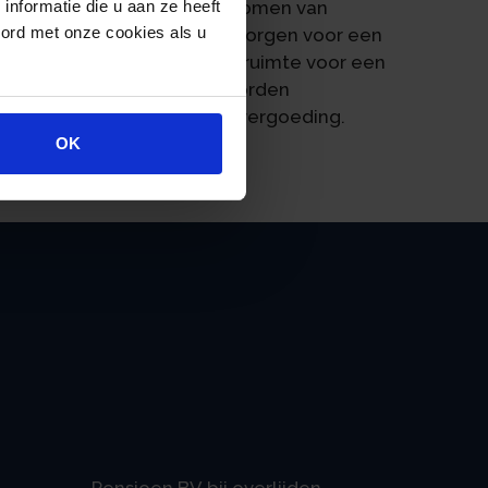
dietvergoeding is het voorkomen van
nformatie die u aan ze heeft
oord met onze cookies als u
 verlaging zou ook kunnen zorgen voor een
ders doordat de financiële ruimte voor een
ember kan op het voorstel worden
atie.nl/beleidsnotakredietvergoeding.
OK