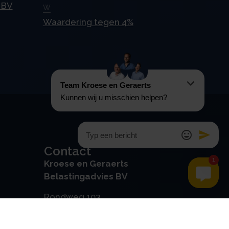
 BV
W
Waardering tegen 4%
Contact
Kroese en Geraerts
Belastingadvies BV
Rondweg 103
5406 NK, Uden