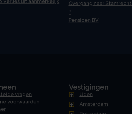
p Verlies uit aanmerkelijk
Overgang naar Stamrecht
P
Pensioen BV
meen
Vestigingen
telde vragen
Uden
ne voorwaarden
Amsterdam
mer
Rotterdam
cy & AVG
's-Hertogenbosch
erklaring