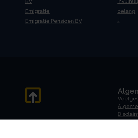
BV
Invulhul
Emigratie
belang
J
Emigratie Pensioen BV
Alge
Veelges
Algeme
Disclai
Priva
Privacyv