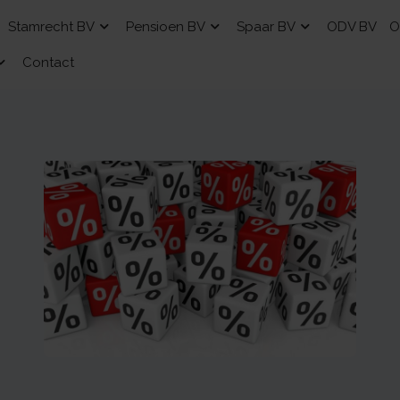
Stamrecht BV
Pensioen BV
Spaar BV
ODV BV
O
Contact