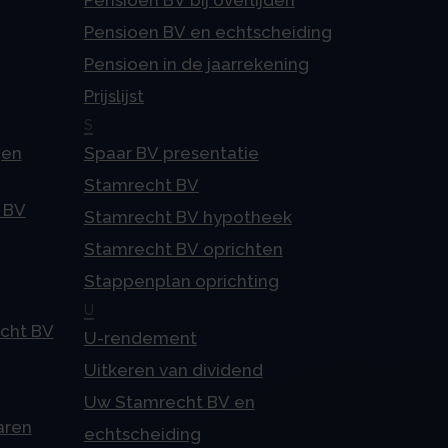
Pensioen BV bij overlijden
Pensioen BV en echtscheiding
Pensioen in de jaarrekening
Prijslijst
S
gen
Spaar BV presentatie
Stamrecht BV
 BV
Stamrecht BV hypotheek
Stamrecht BV oprichten
Stappenplan oprichting
U
echt BV
U-rendement
Uitkeren van dividend
Uw Stamrecht BV en
aren
echtscheiding