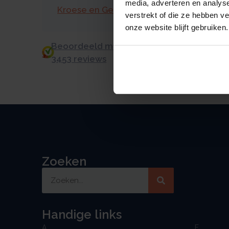
media, adverteren en analys
Kroese en Geraerts
verstrekt of die ze hebben v
onze website blijft gebruiken.
Beoordeeld met een 9.0 uit 10 op basis v
3453 reviews
Zoeken
Handige links
A
F