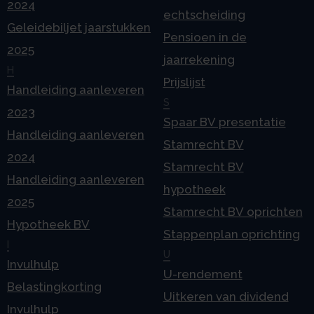
2024
echtscheiding
Geleidebiljet jaarstukken
Pensioen in de
2025
jaarrekening
H
Prijslijst
Handleiding aanleveren
S
2023
Spaar BV presentatie
Handleiding aanleveren
Stamrecht BV
2024
Stamrecht BV
Handleiding aanleveren
hypotheek
2025
Stamrecht BV oprichten
Hypotheek BV
Stappenplan oprichting
I
U
Invulhulp
U-rendement
Belastingkorting
Uitkeren van dividend
Invulhulp