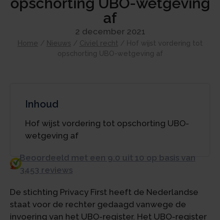
opschorting UBO-wetgeving
af
2 december 2021
Home
/
Nieuws
/
Civiel recht
/
Hof wijst vordering tot
opschorting UBO-wetgeving af
Inhoud
Hof wijst vordering tot opschorting UBO-
wetgeving af
Beoordeeld met een 9.0 uit 10 op basis van
3453 reviews
De stichting Privacy First heeft de Nederlandse
staat voor de rechter gedaagd vanwege de
invoering van het UBO-register. Het UBO-register