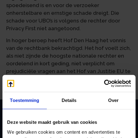
spoedeisend is en voor de verzoeker
onherstelbare en ernstige schade dreigt. Die
schade voor UBO’s is volgens de rechter door
Privacy First niet aangetoond.
In hoger beroep heeft Hof Den Haag het vonnis
van de rechtbank bekrachtigd. Het hof voelt zich,
als niet zijnde de hoogste nationale rechter en
oordelend in kort geding, niet verplicht om
prejudiciële vragen aan het Hof van Justitie EU te
stellen.
Toestemming
Details
Over
Deze website maakt gebruik van cookies
Zoeken
We gebruiken cookies om content en advertenties te