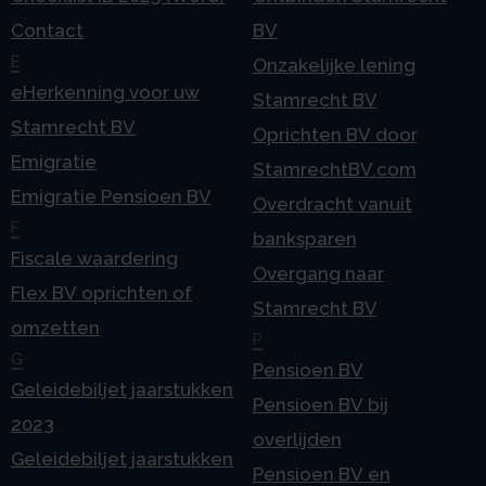
Contact
BV
E
Onzakelijke lening
eHerkenning voor uw
Stamrecht BV
Stamrecht BV
Oprichten BV door
Emigratie
StamrechtBV.com
Emigratie Pensioen BV
Overdracht vanuit
F
banksparen
Fiscale waardering
Overgang naar
Flex BV oprichten of
Stamrecht BV
omzetten
P
G
Pensioen BV
Geleidebiljet jaarstukken
Pensioen BV bij
2023
overlijden
Geleidebiljet jaarstukken
Pensioen BV en