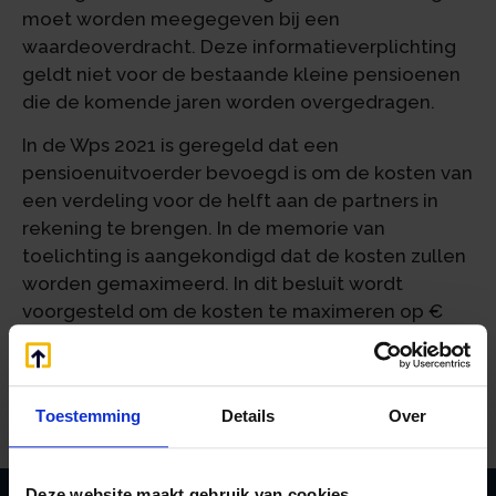
moet worden meegegeven bij een
waardeoverdracht. Deze informatieverplichting
geldt niet voor de bestaande kleine pensioenen
die de komende jaren worden overgedragen.
In de Wps 2021 is geregeld dat een
pensioenuitvoerder bevoegd is om de kosten van
een verdeling voor de helft aan de partners in
rekening te brengen. In de memorie van
toelichting is aangekondigd dat de kosten zullen
worden gemaximeerd. In dit besluit wordt
voorgesteld om de kosten te maximeren op €
100 per partner. Er is geen verplichting voor
pensioenuitvoerders om kosten in rekening te
brengen.
Toestemming
Details
Over
Deze website maakt gebruik van cookies