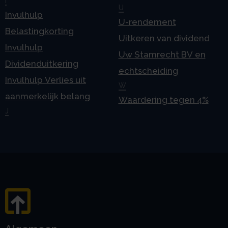
I
U
Invulhulp
U-rendement
Belastingkorting
Uitkeren van dividend
Invulhulp
Uw Stamrecht BV en
Dividenduitkering
echtscheiding
Invulhulp Verlies uit
W
aanmerkelijk belang
Waardering tegen 4%
J