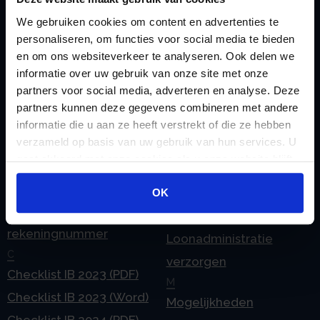
We gebruiken cookies om content en advertenties te
Zoeken
personaliseren, om functies voor social media te bieden
en om ons websiteverkeer te analyseren. Ook delen we
informatie over uw gebruik van onze site met onze
partners voor social media, adverteren en analyse. Deze
partners kunnen deze gegevens combineren met andere
Handige links
informatie die u aan ze heeft verstrekt of die ze hebben
A
Jaarstukken opstellen
verzameld op basis van uw gebruik van hun services. U
Afkoop Stamrecht
L
gaat akkoord met onze cookies als u onze website blijft
B
Lenen van de BV
gebruiken.
Belastingdienst
Lijfrente BV
OK
doorgeven
Liquidatie Pensioen BV
rekeningnummer
Loonadministratie
C
verzorgen
Checklist IB 2023 (PDF)
M
Checklist IB 2023 (Word)
Mogelijkheden