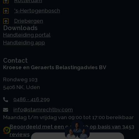
Rotterdam
's-Hertogenbosch
Driebergen
Downloads
Handleiding portal
Handleiding app
Contact
Kroese en Geraerts Belastingadvies BV
Rondweg 103
5406 NK, Uden
0486 - 416 299
info@stamrechtbv.com
Maandag t/m vrijdag van 09:00 tot 17:00 bereikbaar
Beoordeeld met een 9.0 uit 10 op basis van 3453
reviews