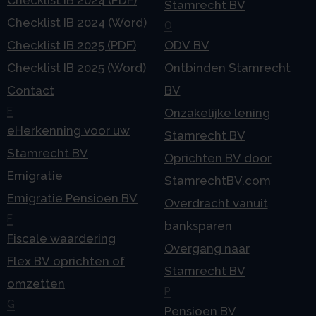
Checklist IB 2024 (PDF)
Stamrecht BV
Checklist IB 2024 (Word)
O
Checklist IB 2025 (PDF)
ODV BV
Checklist IB 2025 (Word)
Ontbinden Stamrecht
Contact
BV
E
Onzakelijke lening
eHerkenning voor uw
Stamrecht BV
Stamrecht BV
Oprichten BV door
Emigratie
StamrechtBV.com
Emigratie Pensioen BV
Overdracht vanuit
F
banksparen
Fiscale waardering
Overgang naar
Flex BV oprichten of
Stamrecht BV
omzetten
P
G
Pensioen BV