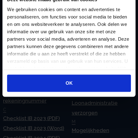
We gebruiken cookies om content en advertenties te
Zoeken
personaliseren, om functies voor social media te bieden
en om ons websiteverkeer te analyseren. Ook delen we
informatie over uw gebruik van onze site met onze
partners voor social media, adverteren en analyse. Deze
partners kunnen deze gegevens combineren met andere
Handige links
informatie die u aan ze heeft verstrekt of die ze hebben
A
Jaarstukken opstellen
verzameld op basis van uw gebruik van hun services. U
Afkoop Stamrecht
L
gaat akkoord met onze cookies als u onze website blijft
B
Lenen van de BV
gebruiken.
Belastingdienst
Lijfrente BV
OK
doorgeven
Liquidatie Pensioen BV
rekeningnummer
Loonadministratie
C
verzorgen
Checklist IB 2023 (PDF)
M
Checklist IB 2023 (Word)
Mogelijkheden