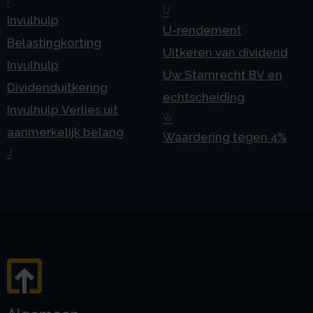
I
U
Invulhulp
U-rendement
Belastingkorting
Uitkeren van dividend
Invulhulp
Uw Stamrecht BV en
Dividenduitkering
echtscheiding
Invulhulp Verlies uit
W
aanmerkelijk belang
Waardering tegen 4%
J