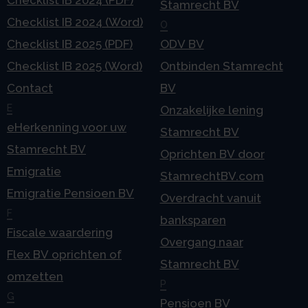
Checklist IB 2024 (PDF)
Stamrecht BV
Checklist IB 2024 (Word)
O
Checklist IB 2025 (PDF)
ODV BV
Checklist IB 2025 (Word)
Ontbinden Stamrecht
Contact
BV
E
Onzakelijke lening
eHerkenning voor uw
Stamrecht BV
Stamrecht BV
Oprichten BV door
Emigratie
StamrechtBV.com
Emigratie Pensioen BV
Overdracht vanuit
F
banksparen
Fiscale waardering
Overgang naar
Flex BV oprichten of
Stamrecht BV
omzetten
P
G
Pensioen BV