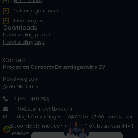
Rotterdam
's-Hertogenbosch
Driebergen
Downloads
Handleiding portal
Handleiding app
Contact
Kroese en Geraerts Belastingadvies BV
Rondweg 103
5406 NK, Uden
0486 - 416 299
info@stamrechtbv.com
Maandag t/m vrijdag van 09:00 tot 17:00 bereikbaar
Beoordeeld met een 9.0 uit 10 op basis van 3453
reviews