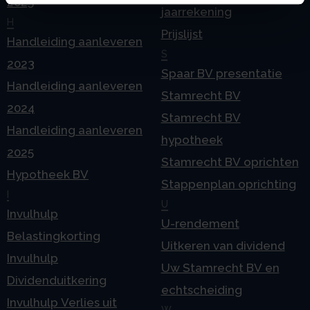
2025
jaarrekening
H
Prijslijst
Handleiding aanleveren
S
2023
Spaar BV presentatie
Handleiding aanleveren
Stamrecht BV
2024
Stamrecht BV
Handleiding aanleveren
hypotheek
2025
Stamrecht BV oprichten
Hypotheek BV
Stappenplan oprichting
I
U
Invulhulp
U-rendement
Belastingkorting
Uitkeren van dividend
Invulhulp
Uw Stamrecht BV en
Dividenduitkering
echtscheiding
Invulhulp Verlies uit
W