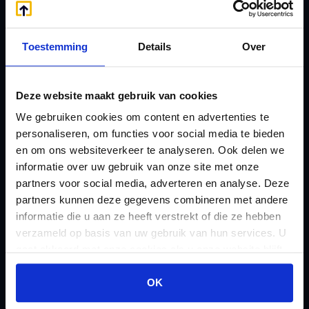
eHerkenning voor uw
Stamrecht BV
Stamrecht BV
Oprichten BV door
Toestemming
Details
Over
Emigratie
StamrechtBV.com
Emigratie Pensioen BV
Overdracht vanuit
Deze website maakt gebruik van cookies
F
banksparen
Fiscale waardering
We gebruiken cookies om content en advertenties te
Overgang naar
personaliseren, om functies voor social media te bieden
Flex BV oprichten of
Stamrecht BV
en om ons websiteverkeer te analyseren. Ook delen we
omzetten
informatie over uw gebruik van onze site met onze
P
G
partners voor social media, adverteren en analyse. Deze
Pensioen BV
Geleidebiljet jaarstukken
partners kunnen deze gegevens combineren met andere
Pensioen BV bij
informatie die u aan ze heeft verstrekt of die ze hebben
2023
overlijden
verzameld op basis van uw gebruik van hun services. U
Geleidebiljet jaarstukken
gaat akkoord met onze cookies als u onze website blijft
Pensioen BV en
2024
gebruiken.
echtscheiding
OK
Geleidebiljet jaarstukken
Pensioen in de