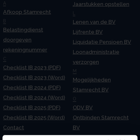
A
Jaarstukken opstellen
Afkoop Stamrecht
L
B
Lenen van de BV
Belastingdienst
Lijfrente BV
doorgeven
Liquidatie Pensioen BV
rekeningnummer
Loonadministratie
C
verzorgen
Checklist IB 2023 (PDF)
M
Checklist IB 2023 (Word)
Mogelijkheden
Checklist IB 2024 (PDF)
Stamrecht BV
Checklist IB 2024 (Word)
O
Checklist IB 2025 (PDF)
ODV BV
Checklist IB 2025 (Word)
Ontbinden Stamrecht
Contact
BV
E
Onzakelijke lening