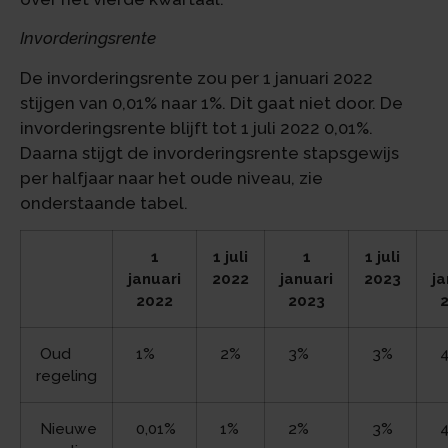
Invorderingsrente
De invorderingsrente zou per 1 januari 2022
stijgen van 0,01% naar 1%. Dit gaat niet door. De
invorderingsrente blijft tot 1 juli 2022 0,01%.
Daarna stijgt de invorderingsrente stapsgewijs
per halfjaar naar het oude niveau, zie
onderstaande tabel.
1
1 juli
1
1 juli
januari
2022
januari
2023
ja
2022
2023
Oud
1%
2%
3%
3%
4
regeling
Nieuwe
0,01%
1%
2%
3%
4