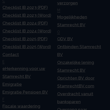
C
verzorgen
Checklist IB 2023 (PDF)
M
Checklist IB 2023 (Word)
Mogelijkheden
Checklist IB 2024 (PDF)
Stamrecht BV
Checklist IB 2024 (Word)
O
Checklist IB 2025 (PDF)
ODV BV
Checklist IB 2025 (Word)
Ontbinden Stamrecht
Contact
BV
E
Onzakelijke lening
eHerkenning voor uw
Stamrecht BV
Stamrecht BV
Oprichten BV door
Emigratie
StamrechtBV.com
Emigratie Pensioen BV
Overdracht vanuit
F
banksparen
Fiscale waardering
Overgang naar