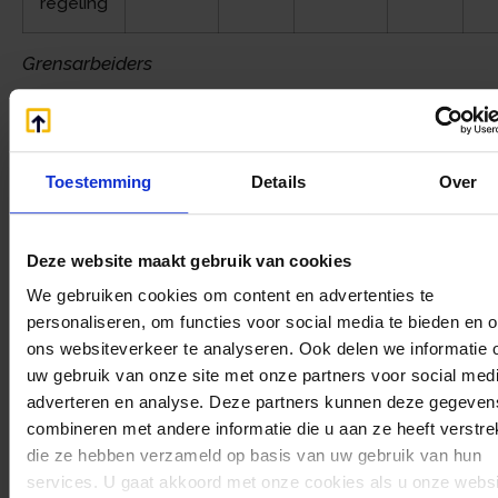
regeling
Grensarbeiders
Voor grensarbeiders zijn afspraken gemaakt met
België en Duitsland. Op grond daarvan worden
thuiswerkdagen behandeld als dagen, die zijn
Toestemming
Details
Over
gewerkt in het land waar normaal zou zijn
gewerkt. Deze afspraken lopen tot en met 31
december van dit jaar. Nederland zal beide
Deze website maakt gebruik van cookies
landen benaderen voor een verdere verlenging.
We gebruiken cookies om content en advertenties te
Vangnet zelfstandigen
personaliseren, om functies voor social media te bieden en 
ons websiteverkeer te analyseren. Ook delen we informatie 
Voor zelfstandigen is er inkomensondersteuning
uw gebruik van onze site met onze partners voor social medi
beschikbaar in de vorm van het Besluit
adverteren en analyse. Deze partners kunnen deze gegeven
bijstandverlening zelfstandigen. De toepassing
combineren met andere informatie die u aan ze heeft verstrek
van dit besluit is tijdelijk vereenvoudigd. Met
die ze hebben verzameld op basis van uw gebruik van hun
ingang van 1 januari 2022 zal het Besluit weer
services. U gaat akkoord met onze cookies als u onze websi