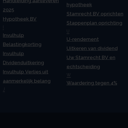
Handleiding aanleveren
hypotheek
2025
Stamrecht BV oprichten
Hypotheek BV
Stappenplan oprichting
I
U
Invulhulp
U-rendement
Belastingkorting
Uitkeren van dividend
Invulhulp
Uw Stamrecht BV en
Dividenduitkering
echtscheiding
Invulhulp Verlies uit
W
aanmerkelijk belang
Waardering tegen 4%
J