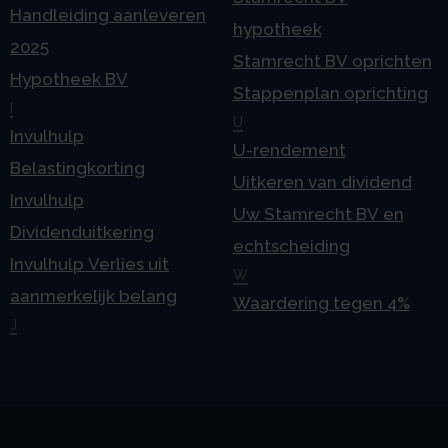
Handleiding aanleveren
hypotheek
2025
Stamrecht BV oprichten
Hypotheek BV
Stappenplan oprichting
I
U
Invulhulp
U-rendement
Belastingkorting
Uitkeren van dividend
Invulhulp
Uw Stamrecht BV en
Dividenduitkering
echtscheiding
Invulhulp Verlies uit
W
aanmerkelijk belang
Waardering tegen 4%
J