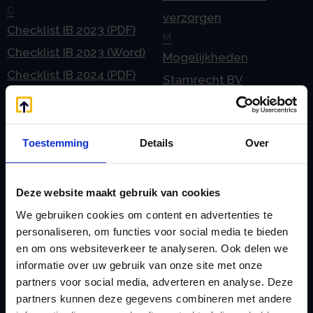
C
verzorgen
Checklist IB 2023 (PDF)
M
Checklist IB 2023 (Word)
Mogelijkheden
Checklist IB 2024 (PDF)
Stamrecht BV
Checklist IB 2024 (Word)
O
Checklist IB 2025 (PDF)
ODV BV
Checklist IB 2025 (Word)
Ontbinden Stamrecht
Toestemming
Details
Over
Contact
BV
E
Onzakelijke lening
Deze website maakt gebruik van cookies
eHerkenning voor uw
Stamrecht BV
We gebruiken cookies om content en advertenties te
Stamrecht BV
Oprichten BV door
personaliseren, om functies voor social media te bieden
Emigratie
en om ons websiteverkeer te analyseren. Ook delen we
StamrechtBV.com
informatie over uw gebruik van onze site met onze
Emigratie Pensioen BV
Overdracht vanuit
partners voor social media, adverteren en analyse. Deze
F
banksparen
partners kunnen deze gegevens combineren met andere
Fiscale waardering