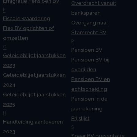
Emigratie Pensioen BV
Overdracht vanuit
F
banksparen
Fiscale waardering
Overgang naar
Flex BV oprichten of
Stamrecht BV
omzetten
P
G
Pensioen BV
Geleidebiljet jaarstukken
Pensioen BV bij
2023
overlijden
Geleidebiljet jaarstukken
Pensioen BV en
2024
echtscheiding
Geleidebiljet jaarstukken
Pensioen in de
2025
jaarrekening
H
Prijslijst
Handleiding aanleveren
S
2023
Spaar BV presentatie