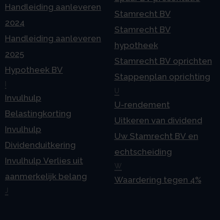
Handleiding aanleveren
Stamrecht BV
2024
Stamrecht BV
Handleiding aanleveren
hypotheek
2025
Stamrecht BV oprichten
Hypotheek BV
Stappenplan oprichting
I
U
Invulhulp
U-rendement
Belastingkorting
Uitkeren van dividend
Invulhulp
Uw Stamrecht BV en
Dividenduitkering
echtscheiding
Invulhulp Verlies uit
W
aanmerkelijk belang
Waardering tegen 4%
J