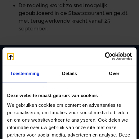
De regeling wordt zo snel mogelijk
gepubliceerd in de Staatscourant en geldt
met terugwerkende kracht vanaf 25
september.
Zoeken
Toestemming
Details
Over
Deze website maakt gebruik van cookies
Handige links
We gebruiken cookies om content en advertenties te
A
Jaarstukken opstellen
personaliseren, om functies voor social media te bieden
Afkoop Stamrecht
L
en om ons websiteverkeer te analyseren. Ook delen we
B
Lenen van de BV
informatie over uw gebruik van onze site met onze
Belastingdienst
partners voor social media, adverteren en analyse. Deze
Lijfrente BV