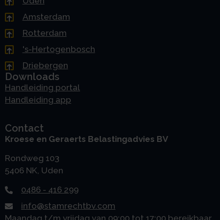
Uden
Amsterdam
Rotterdam
's-Hertogenbosch
Driebergen
Downloads
Handleiding portal
Handleiding app
Contact
Kroese en Geraerts Belastingadvies BV
Rondweg 103
5406 NK, Uden
0486 - 416 299
info@stamrechtbv.com
Maandag t/m vrijdag van 09:00 tot 17:00 bereikbaar