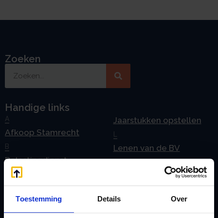
Zoeken
Handige links
A
Jaarstukken opstellen
Afkoop Stamrecht
L
B
Lenen van de BV
Belastingdienst
Lijfrente BV
doorgeven
Liquidatie Pensioen BV
rekeningnummer
Loonadministratie
Toestemming
Details
Over
C
verzorgen