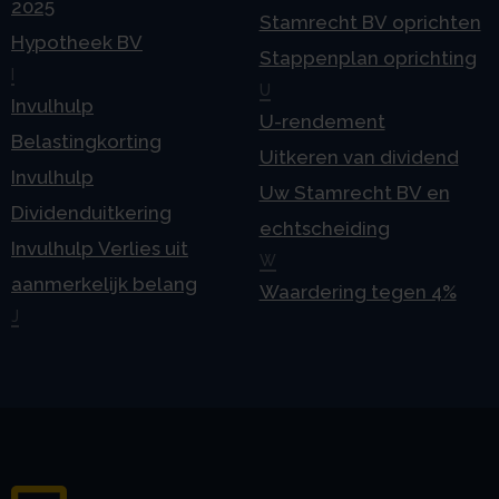
2025
Stamrecht BV oprichten
Hypotheek BV
Stappenplan oprichting
I
U
Invulhulp
U-rendement
Belastingkorting
Uitkeren van dividend
Invulhulp
Uw Stamrecht BV en
Dividenduitkering
echtscheiding
Invulhulp Verlies uit
W
aanmerkelijk belang
Waardering tegen 4%
J