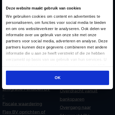
Checklist IB 2023 (PDF)
M
Deze website maakt gebruik van cookies
Checklist IB 2023 (Word)
Mogelijkheden
We gebruiken cookies om content en advertenties te
Checklist IB 2024 (PDF)
Stamrecht BV
personaliseren, om functies voor social media te bieden
Checklist IB 2024 (Word)
O
en om ons websiteverkeer te analyseren. Ook delen we
Checklist IB 2025 (PDF)
ODV BV
informatie over uw gebruik van onze site met onze
partners voor social media, adverteren en analyse. Deze
Checklist IB 2025 (Word)
Ontbinden Stamrecht
partners kunnen deze gegevens combineren met andere
Contact
BV
informatie die u aan ze heeft verstrekt of die ze hebben
E
Onzakelijke lening
verzameld op basis van uw gebruik van hun services. U
eHerkenning voor uw
gaat akkoord met onze cookies als u onze website blijft
Stamrecht BV
gebruiken.
Stamrecht BV
Oprichten BV door
OK
Emigratie
StamrechtBV.com
Emigratie Pensioen BV
Overdracht vanuit
F
banksparen
Fiscale waardering
Overgang naar
Flex BV oprichten of