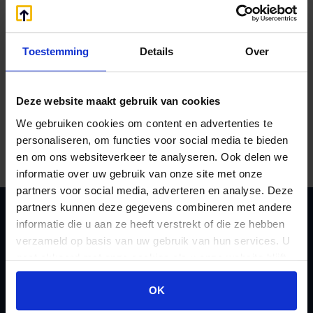
en met het tweede kwartaal van 2022.
Sport
Toestemming
Details
Over
Voor de amateursport gelden de eerdere
compensatieregelingen TASO en TVS voor de
Deze website maakt gebruik van cookies
vaste lasten en de huurkosten tot en met januari
2022. Gemeenten krijgen de mogelijkheid om
We gebruiken cookies om content en advertenties te
ijsbanen en zwembaden te ondersteunen.
personaliseren, om functies voor social media te bieden
en om ons websiteverkeer te analyseren. Ook delen we
informatie over uw gebruik van onze site met onze
partners voor social media, adverteren en analyse. Deze
partners kunnen deze gegevens combineren met andere
informatie die u aan ze heeft verstrekt of die ze hebben
verzameld op basis van uw gebruik van hun services. U
Zoeken
gaat akkoord met onze cookies als u onze website blijft
gebruiken.
OK