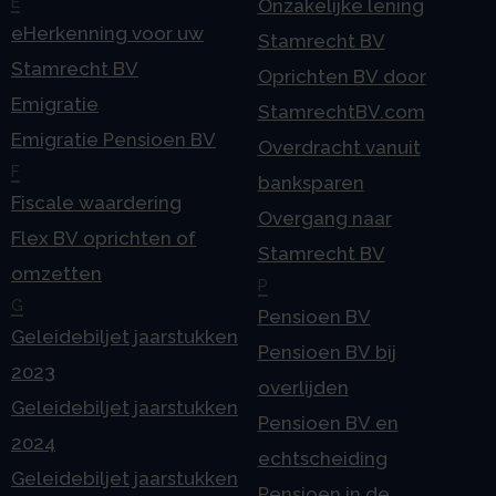
E
Onzakelijke lening
eHerkenning voor uw
Stamrecht BV
Stamrecht BV
Oprichten BV door
Emigratie
StamrechtBV.com
Emigratie Pensioen BV
Overdracht vanuit
F
banksparen
Fiscale waardering
Overgang naar
Flex BV oprichten of
Stamrecht BV
omzetten
P
G
Pensioen BV
Geleidebiljet jaarstukken
Pensioen BV bij
2023
overlijden
Geleidebiljet jaarstukken
Pensioen BV en
2024
echtscheiding
Geleidebiljet jaarstukken
Pensioen in de