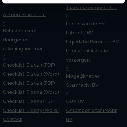
Handige links
A
Jaarstukken opstellen
Afkoop Stamrecht
L
B
Lenen van de BV
Belastingdienst
Lijfrente BV
doorgeven
Liquidatie Pensioen BV
rekeningnummer
Loonadministratie
C
verzorgen
Checklist IB 2023 (PDF)
M
Checklist IB 2023 (Word)
Mogelijkheden
Checklist IB 2024 (PDF)
Stamrecht BV
Checklist IB 2024 (Word)
O
Checklist IB 2025 (PDF)
ODV BV
Checklist IB 2025 (Word)
Ontbinden Stamrecht
Contact
BV