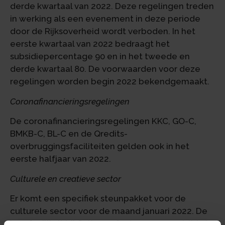
derde kwartaal van 2022. Deze regelingen treden
in werking als een evenement in deze periode
door de Rijksoverheid wordt verboden. In het
eerste kwartaal van 2022 bedraagt het
subsidiepercentage 90 en in het tweede en
derde kwartaal 80. De voorwaarden voor deze
regelingen worden begin 2022 bekendgemaakt.
Coronafinancieringsregelingen
De coronafinancieringsregelingen KKC, GO-C,
BMKB-C, BL-C en de Qredits-
overbruggingsfaciliteiten gelden ook in het
eerste halfjaar van 2022.
Culturele en creatieve sector
Er komt een specifiek steunpakket voor de
culturele sector voor de maand januari 2022. De
leenfaciliteit bij Cultuur + Ondernemen geldt tot