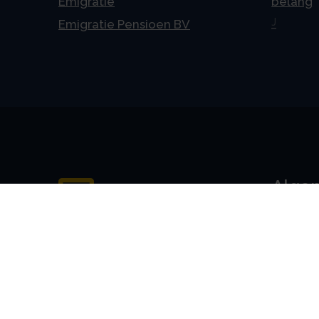
Emigratie
belang
J
Emigratie Pensioen BV
Alge
Veelges
Algeme
Disclai
Priva
Privacyv
AVG