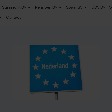
Stamrecht BV
Pensioen BV
Spaar BV
ODV BV
O
Contact