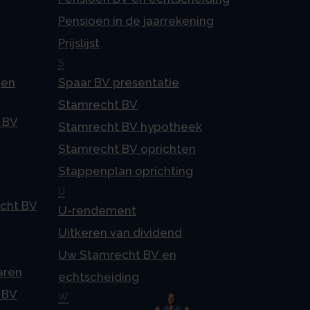
Pensioen in de jaarrekening
Prijslijst
S
gen
Spaar BV presentatie
Stamrecht BV
 BV
Stamrecht BV hypotheek
Stamrecht BV oprichten
Stappenplan oprichting
U
echt BV
U-rendement
Uitkeren van dividend
Uw Stamrecht BV en
aren
echtscheiding
 BV
W