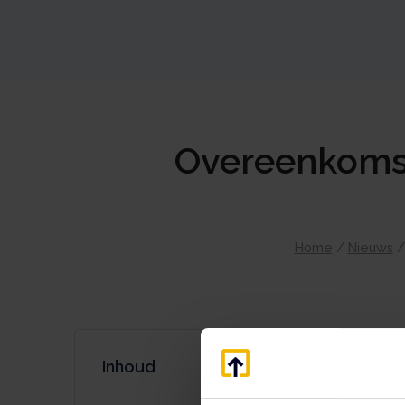
Overeenkomst
Home
/
Nieuws
Inhoud