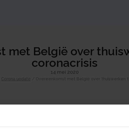
 met België over thuisw
coronacrisis
14 mei 2020
/
Corona update
/
Overeenkomst met België over thuiswerken tij
In navolging op de overeenkomst met Duitsl
gesloten over de behandeling van grensarbei
Thuiswerkdagen