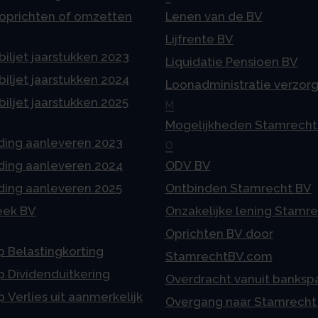
 oprichten of omzetten
Lenen van de BV
Lijfrente BV
iljet jaarstukken 2023
Liquidatie Pensioen BV
iljet jaarstukken 2024
Loonadministratie verzor
iljet jaarstukken 2025
M
Mogelijkheden Stamrecht
ding aanleveren 2023
O
ding aanleveren 2024
ODV BV
ding aanleveren 2025
Ontbinden Stamrecht BV
eek BV
Onzakelijke lening Stamr
Oprichten BV door
p Belastingkorting
StamrechtBV.com
p Dividenduitkering
Overdracht vanuit banksp
p Verlies uit aanmerkelijk
Overgang naar Stamrecht