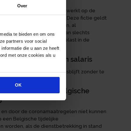
Over
erkt als dagen die zijn gewerkt op de
dienstbetrekking uitoefent. Deze fictie geldt
os van de coronamaatregelen, al
n doorgebracht. De fictie kan slechts
 media te bieden en om ons
de thuiswerkdagen wordt belast in de
ze partners voor social
nformatie die u aan ze heeft
oord met onze cookies als u
et doorbetaling van salaris
ben gewerkt maar nu thuisblijft zonder te
 als gewerkte dagen.
OK
met recht op een Belgische
g
n en door de coronamaatregelen niet kunnen
een Belgische tijdelijke
en worden, als de dienstbetrekking in stand