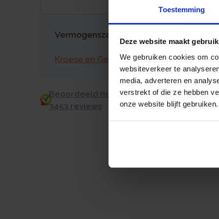
Toestemming
Vermogenszaken goed regelen?
Deze website maakt gebruik
We gebruiken cookies om cont
Kroese en Geraerts
websiteverkeer te analyseren
media, adverteren en analys
verstrekt of die ze hebben v
Beoordeeld met een 9.0 uit 10 op basis v
onze website blijft gebruiken.
3453 reviews