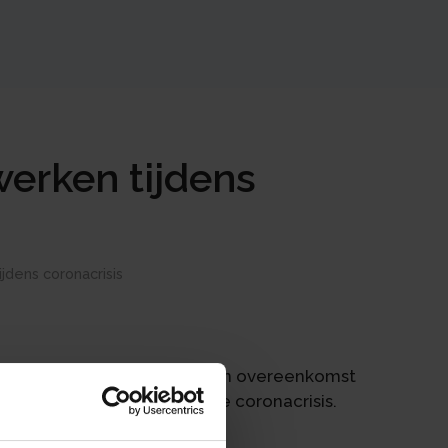
erken tijdens
dens coronacrisis
and is nu ook met België een overeenkomst
d en thuiswerken tijdens de coronacrisis.