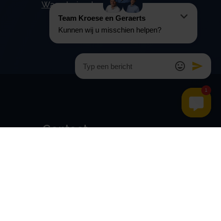
Waardering tegen 4%
Contact
Kroese en Geraerts
Belastingadvies BV
Rondweg 103
5406 NK, Uden
0486 - 416 299
info@stamrechtbv.com