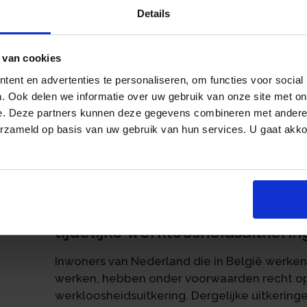
Details
Doorbetaalde thuiswerkdagen worden aangem
plaats waar de grensarbeider normaliter zijn 
niet voor werkdagen die de grensarbeider, l
 van cookies
thuiswerkend of in een derde land zou hebbe
ent en advertenties te personaliseren, om functies voor social
worden toegepast voor zover het loon over 
. Ook delen we informatie over uw gebruik van onze site met on
reguliere werkstaat.
e. Deze partners kunnen deze gegevens combineren met andere i
erzameld op basis van uw gebruik van hun services. U gaat akk
an
Thuisblijven zonder te werken m
Dagen waarop de werknemer normaal zou heb
werken met doorbetaling van salaris gelden
Thuisblijven zonder te werken 
tijdelijke werkloosheidsuitkerin
Inwoners van Nederland die in België werke
werken, hebben onder voorwaarden recht op 
werkloosheidsuitkering. Dergelijke uitkering