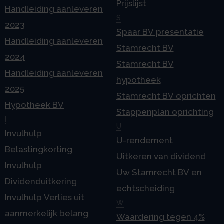
Prijslijst
Handleiding aanleveren
S
2023
Spaar BV presentatie
Handleiding aanleveren
Stamrecht BV
2024
Stamrecht BV
Handleiding aanleveren
hypotheek
2025
Stamrecht BV oprichten
Hypotheek BV
Stappenplan oprichting
I
U
Invulhulp
U-rendement
Belastingkorting
Uitkeren van dividend
Invulhulp
Uw Stamrecht BV en
Dividenduitkering
echtscheiding
Invulhulp Verlies uit
W
aanmerkelijk belang
Waardering tegen 4%