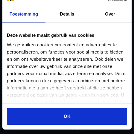
L
B
Lenen van de BV
Toestemming
Details
Over
Belastingdienst
Lijfrente BV
doorgeven
Liquidatie Pensioen BV
rekeningnummer
Deze website maakt gebruik van cookies
Loonadministratie
C
We gebruiken cookies om content en advertenties te
verzorgen
Checklist IB 2023 (PDF)
personaliseren, om functies voor social media te bieden
M
en om ons websiteverkeer te analyseren. Ook delen we
Checklist IB 2023 (Word)
Mogelijkheden
informatie over uw gebruik van onze site met onze
Checklist IB 2024 (PDF)
Stamrecht BV
partners voor social media, adverteren en analyse. Deze
Checklist IB 2024 (Word)
partners kunnen deze gegevens combineren met andere
O
informatie die u aan ze heeft verstrekt of die ze hebben
Checklist IB 2025 (PDF)
ODV BV
verzameld op basis van uw gebruik van hun services. U
Checklist IB 2025 (Word)
Ontbinden Stamrecht
gaat akkoord met onze cookies als u onze website blijft
Contact
BV
gebruiken.
OK
E
Onzakelijke lening
eHerkenning voor uw
Stamrecht BV