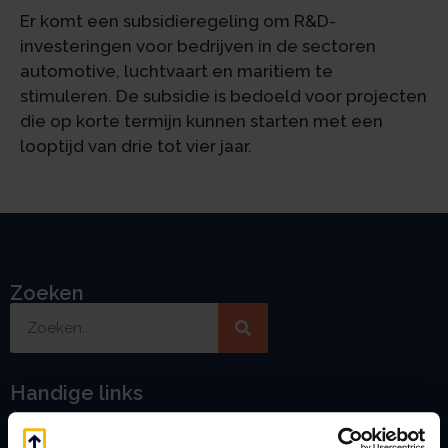
Er komt een subsidieregeling om R&D-
investeringen voor bedrijven in de sectoren
automotive, luchtvaart en maritiem te
stimuleren. De subsidie is bedoeld voor projecten
die op korte termijn kunnen starten met een
looptijd van drie tot vier jaar.
Zoeken
Handige links
A
Jaarstukken opstellen
Afkoop Stamrecht