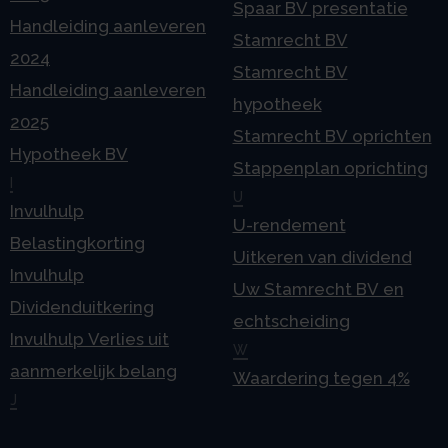
Spaar BV presentatie
Handleiding aanleveren
Stamrecht BV
2024
Stamrecht BV
Handleiding aanleveren
hypotheek
2025
Stamrecht BV oprichten
Hypotheek BV
Stappenplan oprichting
I
U
Invulhulp
U-rendement
Belastingkorting
Uitkeren van dividend
Invulhulp
Uw Stamrecht BV en
Dividenduitkering
echtscheiding
Invulhulp Verlies uit
W
aanmerkelijk belang
Waardering tegen 4%
J