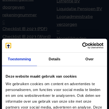
Lijfrente BV
doorgeven
Liquidatie Pensioen BV
rekeningnummer
Loonadministratie
C
verzorgen
Checklist IB 2023 (PDF)
M
Checklist IB 2023 (Word)
Mogelijkheden
Checklist IB 2024 (PDF)
Stamrecht BV
Checklist IB 2024 (Word)
O
Toestemming
Details
Over
Checklist IB 2025 (PDF)
ODV BV
Checklist IB 2025 (Word)
Ontbinden Stamrecht
Contact
BV
Deze website maakt gebruik van cookies
E
Onzakelijke lening
We gebruiken cookies om content en advertenties te
eHerkenning voor uw
personaliseren, om functies voor social media te bieden
Stamrecht BV
en om ons websiteverkeer te analyseren. Ook delen we
Stamrecht BV
Oprichten BV door
informatie over uw gebruik van onze site met onze
Emigratie
StamrechtBV.com
partners voor social media, adverteren en analyse. Deze