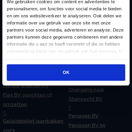
We gebruiken cookies om content en advertenties te
Checklist IB 2025 (PDF)
ODV BV
personaliseren, om functies voor social media te bieden
Checklist IB 2025 (Word)
Ontbinden Stamrecht
en om ons websiteverkeer te analyseren. Ook delen we
informatie over uw gebruik van onze site met onze
Contact
BV
partners voor social media, adverteren en analyse. Deze
E
Onzakelijke lening
partners kunnen deze gegevens combineren met andere
eHerkenning voor uw
Stamrecht BV
informatie die u aan ze heeft verstrekt of die ze hebben
Stamrecht BV
verzameld op basis van uw gebruik van hun services. U
Oprichten BV door
gaat akkoord met onze cookies als u onze website blijft
Emigratie
StamrechtBV.com
gebruiken.
Emigratie Pensioen BV
Overdracht vanuit
OK
F
banksparen
Fiscale waardering
Overgang naar
Flex BV oprichten of
Stamrecht BV
omzetten
P
G
Pensioen BV
Geleidebiljet jaarstukken
Pensioen BV bij
2023