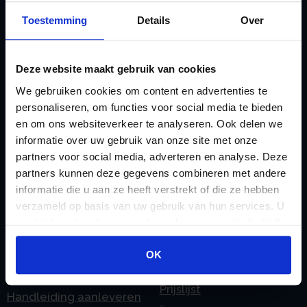
Emigratie
StamrechtBV.com
Toestemming
Details
Over
Emigratie Pensioen BV
Overdracht vanuit
F
banksparen
Fiscale waardering
Deze website maakt gebruik van cookies
Overgang naar
Flex BV oprichten of
We gebruiken cookies om content en advertenties te
Stamrecht BV
personaliseren, om functies voor social media te bieden
omzetten
P
en om ons websiteverkeer te analyseren. Ook delen we
G
Pensioen BV
informatie over uw gebruik van onze site met onze
Geleidebiljet jaarstukken
partners voor social media, adverteren en analyse. Deze
Pensioen BV bij
2023
partners kunnen deze gegevens combineren met andere
overlijden
informatie die u aan ze heeft verstrekt of die ze hebben
Geleidebiljet jaarstukken
Pensioen BV en
verzameld op basis van uw gebruik van hun services. U
2024
gaat akkoord met onze cookies als u onze website blijft
echtscheiding
Geleidebiljet jaarstukken
gebruiken.
Pensioen in de
OK
2025
jaarrekening
H
Prijslijst
Handleiding aanleveren