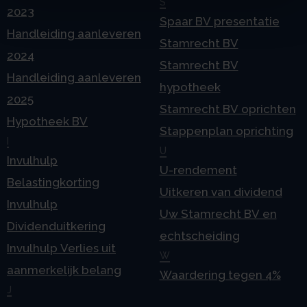
S
2023
Spaar BV presentatie
Handleiding aanleveren
Stamrecht BV
2024
Stamrecht BV
Handleiding aanleveren
hypotheek
2025
Stamrecht BV oprichten
Hypotheek BV
Stappenplan oprichting
I
U
Invulhulp
U-rendement
Belastingkorting
Uitkeren van dividend
Invulhulp
Uw Stamrecht BV en
Dividenduitkering
echtscheiding
Invulhulp Verlies uit
W
aanmerkelijk belang
Waardering tegen 4%
J