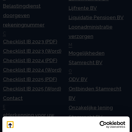
Belastingdienst
Lijfrente BV
doorgeven
Liquidatie Pensioen BV
rekeningnummer
Loonadministratie
C
verzorgen
Checklist IB 2023 (PDF)
M
Checklist IB 2023 (Word)
Mogelijkheden
Checklist IB 2024 (PDF)
Stamrecht BV
Checklist IB 2024 (Word)
O
Checklist IB 2025 (PDF)
ODV BV
Checklist IB 2025 (Word)
Ontbinden Stamrecht
Contact
BV
E
Onzakelijke lening
eHerkenning voor uw
Stamrecht BV
Stamrecht BV
Oprichten BV door