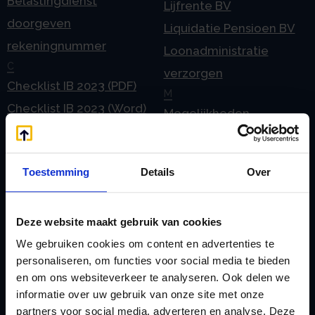
Belastingdienst
Lijfrente BV
doorgeven
Liquidatie Pensioen BV
rekeningnummer
Loonadministratie
C
verzorgen
Checklist IB 2023 (PDF)
M
Checklist IB 2023 (Word)
Mogelijkheden
Checklist IB 2024 (PDF)
Stamrecht BV
Checklist IB 2024 (Word)
O
Toestemming
Details
Over
Checklist IB 2025 (PDF)
ODV BV
Checklist IB 2025 (Word)
Ontbinden Stamrecht
Contact
BV
Deze website maakt gebruik van cookies
E
Onzakelijke lening
We gebruiken cookies om content en advertenties te
eHerkenning voor uw
personaliseren, om functies voor social media te bieden
Stamrecht BV
en om ons websiteverkeer te analyseren. Ook delen we
Stamrecht BV
Oprichten BV door
informatie over uw gebruik van onze site met onze
Emigratie
StamrechtBV.com
partners voor social media, adverteren en analyse. Deze