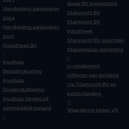
Spaar BV presentatie
Handleiding aanleveren
Stamrecht BV
2024
Stamrecht BV
Handleiding aanleveren
hypotheek
2025
Stamrecht BV oprichten
Hypotheek BV
Stappenplan oprichting
I
U
Invulhulp
U-rendement
Belastingkorting
Uitkeren van dividend
Invulhulp
Uw Stamrecht BV en
Dividenduitkering
echtscheiding
Invulhulp Verlies uit
W
aanmerkelijk belang
Waardering tegen 4%
J