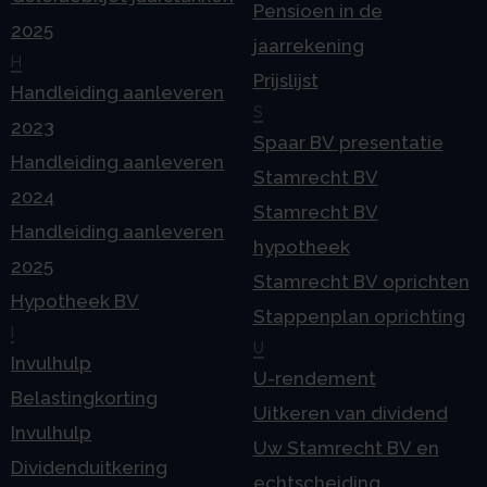
Pensioen in de
2025
jaarrekening
H
Prijslijst
Handleiding aanleveren
S
2023
Spaar BV presentatie
Handleiding aanleveren
Stamrecht BV
2024
Stamrecht BV
Handleiding aanleveren
hypotheek
2025
Stamrecht BV oprichten
Hypotheek BV
Stappenplan oprichting
I
U
Invulhulp
U-rendement
Belastingkorting
Uitkeren van dividend
Invulhulp
Uw Stamrecht BV en
Dividenduitkering
echtscheiding