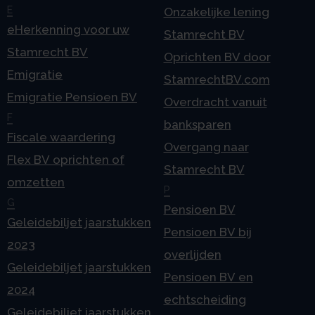
E
Onzakelijke lening
eHerkenning voor uw
Stamrecht BV
Stamrecht BV
Oprichten BV door
Emigratie
StamrechtBV.com
Emigratie Pensioen BV
Overdracht vanuit
F
banksparen
Fiscale waardering
Overgang naar
Flex BV oprichten of
Stamrecht BV
omzetten
P
G
Pensioen BV
Geleidebiljet jaarstukken
Pensioen BV bij
2023
overlijden
Geleidebiljet jaarstukken
Pensioen BV en
2024
echtscheiding
Geleidebiljet jaarstukken