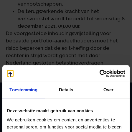
vennootschappen.
De terugwerkende kracht van het
wetsvoorstel wordt beperkt tot woensdag 8
december 2021, 09.00 uur.
De voorgestelde inhoudingsvrijstelling voor
bepaalde portfolio-aandeelhouders moet het
risico beperken dat de exit-heffing door de
rechter in strijd wordt geacht met door
Nederland gesloten belastingverdragen.
Toestemming
Details
Over
Zoeken
Deze website maakt gebruik van cookies
We gebruiken cookies om content en advertenties te
personaliseren, om functies voor social media te bieden