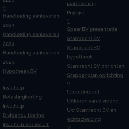
jaarrekening
H
Prijslijst
Handleiding aanleveren
S
2023
Spaar BV presentatie
Handleiding aanleveren
Stamrecht BV
2024
Stamrecht BV
Handleiding aanleveren
hypotheek
2025
Stamrecht BV oprichten
Hypotheek BV
Stappenplan oprichting
I
U
Invulhulp
U-rendement
Belastingkorting
Uitkeren van dividend
Invulhulp
Uw Stamrecht BV en
Dividenduitkering
echtscheiding
Invulhulp Verlies uit
W