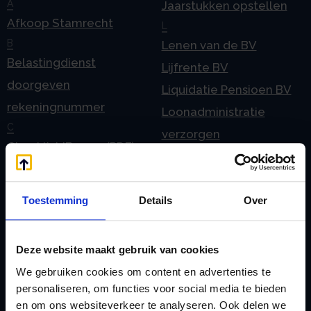
A
Jaarstukken opstellen
Afkoop Stamrecht
L
B
Lenen van de BV
Belastingdienst
Lijfrente BV
doorgeven
Liquidatie Pensioen BV
rekeningnummer
Loonadministratie
C
verzorgen
Checklist IB 2023 (PDF)
M
Checklist IB 2023 (Word)
Mogelijkheden
Checklist IB 2024 (PDF)
Stamrecht BV
Toestemming
Details
Over
Checklist IB 2024 (Word)
O
Checklist IB 2025 (PDF)
ODV BV
Deze website maakt gebruik van cookies
Checklist IB 2025 (Word)
Ontbinden Stamrecht
We gebruiken cookies om content en advertenties te
Contact
BV
personaliseren, om functies voor social media te bieden
E
Onzakelijke lening
en om ons websiteverkeer te analyseren. Ook delen we