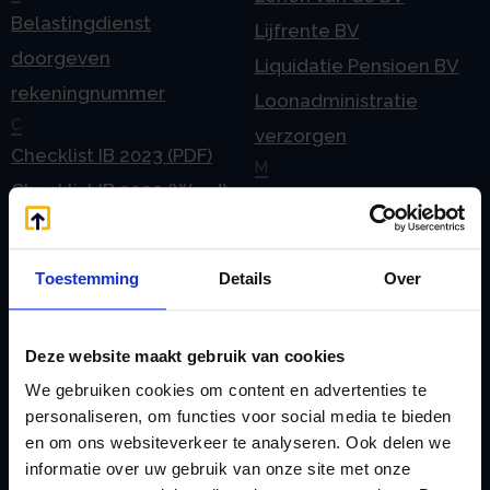
Belastingdienst
Lijfrente BV
doorgeven
Liquidatie Pensioen BV
rekeningnummer
Loonadministratie
C
verzorgen
Checklist IB 2023 (PDF)
M
Checklist IB 2023 (Word)
Mogelijkheden
Checklist IB 2024 (PDF)
Stamrecht BV
Checklist IB 2024 (Word)
O
Toestemming
Details
Over
Checklist IB 2025 (PDF)
ODV BV
Checklist IB 2025 (Word)
Ontbinden Stamrecht
Deze website maakt gebruik van cookies
Contact
BV
We gebruiken cookies om content en advertenties te
E
Onzakelijke lening
personaliseren, om functies voor social media te bieden
eHerkenning voor uw
Stamrecht BV
en om ons websiteverkeer te analyseren. Ook delen we
Stamrecht BV
Oprichten BV door
informatie over uw gebruik van onze site met onze