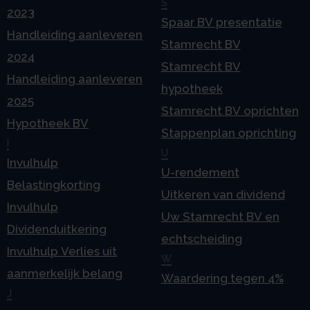
S
2023
Spaar BV presentatie
Handleiding aanleveren
Stamrecht BV
2024
Stamrecht BV
Handleiding aanleveren
hypotheek
2025
Stamrecht BV oprichten
Hypotheek BV
Stappenplan oprichting
I
U
Invulhulp
U-rendement
Belastingkorting
Uitkeren van dividend
Invulhulp
Uw Stamrecht BV en
Dividenduitkering
echtscheiding
Invulhulp Verlies uit
W
aanmerkelijk belang
Waardering tegen 4%
J