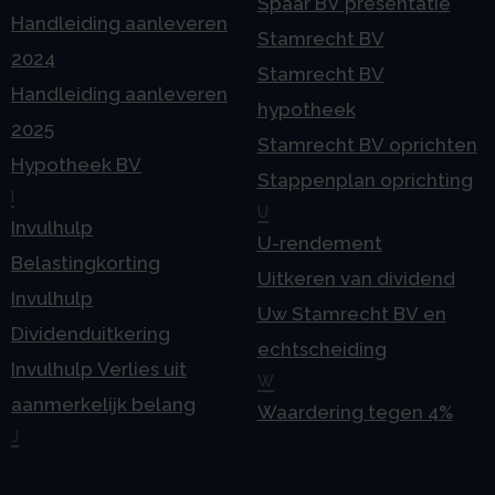
Spaar BV presentatie
Handleiding aanleveren
Stamrecht BV
2024
Stamrecht BV
Handleiding aanleveren
hypotheek
2025
Stamrecht BV oprichten
Hypotheek BV
Stappenplan oprichting
I
U
Invulhulp
U-rendement
Belastingkorting
Uitkeren van dividend
Invulhulp
Uw Stamrecht BV en
Dividenduitkering
echtscheiding
Invulhulp Verlies uit
W
aanmerkelijk belang
Waardering tegen 4%
J