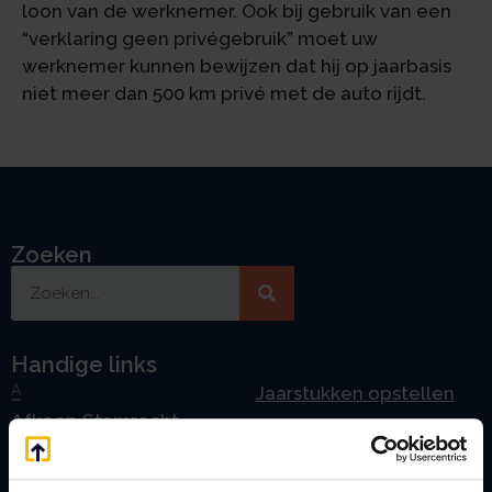
loon van de werknemer. Ook bij gebruik van een
“verklaring geen privégebruik” moet uw
werknemer kunnen bewijzen dat hij op jaarbasis
niet meer dan 500 km privé met de auto rijdt.
Zoeken
Handige links
A
Jaarstukken opstellen
Afkoop Stamrecht
L
B
Lenen van de BV
Belastingdienst
Lijfrente BV