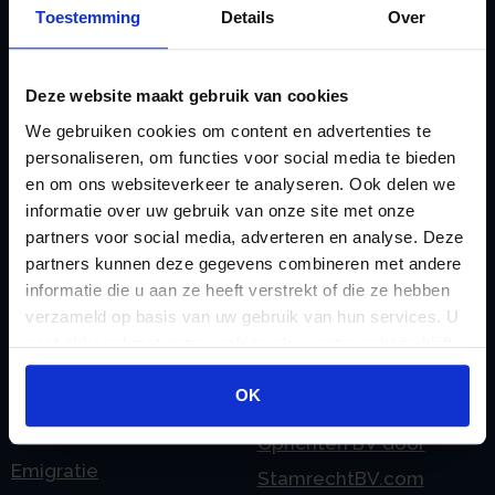
Toestemming
Details
Over
doorgeven
Liquidatie Pensioen BV
rekeningnummer
Loonadministratie
C
Deze website maakt gebruik van cookies
verzorgen
Checklist IB 2023 (PDF)
We gebruiken cookies om content en advertenties te
M
personaliseren, om functies voor social media te bieden
Checklist IB 2023 (Word)
Mogelijkheden
en om ons websiteverkeer te analyseren. Ook delen we
Checklist IB 2024 (PDF)
Stamrecht BV
informatie over uw gebruik van onze site met onze
Checklist IB 2024 (Word)
O
partners voor social media, adverteren en analyse. Deze
partners kunnen deze gegevens combineren met andere
Checklist IB 2025 (PDF)
ODV BV
informatie die u aan ze heeft verstrekt of die ze hebben
Checklist IB 2025 (Word)
Ontbinden Stamrecht
verzameld op basis van uw gebruik van hun services. U
Contact
BV
gaat akkoord met onze cookies als u onze website blijft
gebruiken.
E
Onzakelijke lening
OK
eHerkenning voor uw
Stamrecht BV
Stamrecht BV
Oprichten BV door
Emigratie
StamrechtBV.com