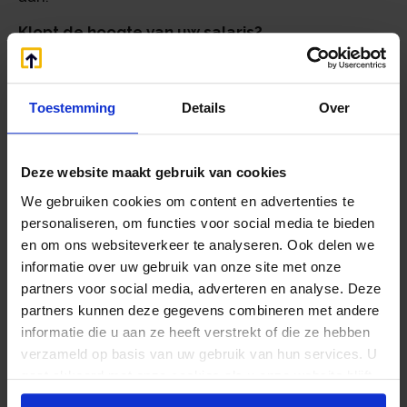
Klopt de hoogte van uw salaris?
De dga en zijn partner zijn wettelijk verplicht om
voor hun werk voor de BV ten minste het hoogste
van de volgende bedragen aan salaris te
Toestemming
Details
Over
ontvangen:
75% van het salaris uit de meest
Deze website maakt gebruik van cookies
vergelijkbare dienstbetrekking;
We gebruiken cookies om content en advertenties te
het hoogste salaris van de overige
personaliseren, om functies voor social media te bieden
werknemers van de BV;
en om ons websiteverkeer te analyseren. Ook delen we
€ 45.000.
informatie over uw gebruik van onze site met onze
De BV mag aannemelijk maken dat het salaris
partners voor social media, adverteren en analyse. Deze
lager moet zijn. Er mag rekening worden
partners kunnen deze gegevens combineren met andere
gehouden met een afwijking ten opzichte van
informatie die u aan ze heeft verstrekt of die ze hebben
het loon uit de meest vergelijkbare
verzameld op basis van uw gebruik van hun services. U
dienstbetrekking van 25%, zolang het loon
gaat akkoord met onze cookies als u onze website blijft
daardoor niet lager wordt dan € 45.000.
gebruiken.