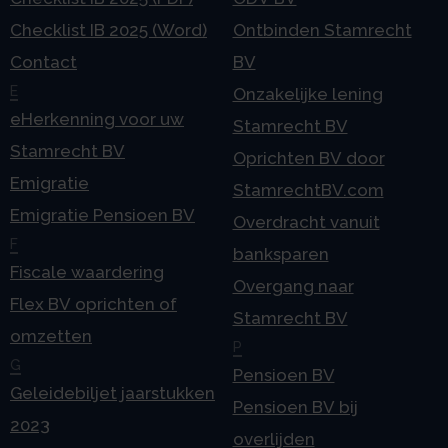
Checklist IB 2025 (Word)
Ontbinden Stamrecht
Contact
BV
E
Onzakelijke lening
eHerkenning voor uw
Stamrecht BV
Stamrecht BV
Oprichten BV door
Emigratie
StamrechtBV.com
Emigratie Pensioen BV
Overdracht vanuit
F
banksparen
Fiscale waardering
Overgang naar
Flex BV oprichten of
Stamrecht BV
omzetten
P
G
Pensioen BV
Geleidebiljet jaarstukken
Pensioen BV bij
2023
overlijden