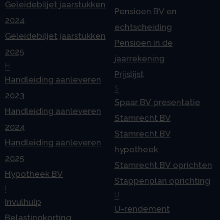
Geleidebiljet jaarstukken
Pensioen BV en
2024
echtscheiding
Geleidebiljet jaarstukken
Pensioen in de
2025
jaarrekening
H
Prijslijst
Handleiding aanleveren
S
2023
Spaar BV presentatie
Handleiding aanleveren
Stamrecht BV
2024
Stamrecht BV
Handleiding aanleveren
hypotheek
2025
Stamrecht BV oprichten
Hypotheek BV
Stappenplan oprichting
I
U
Invulhulp
U-rendement
Belastingkorting