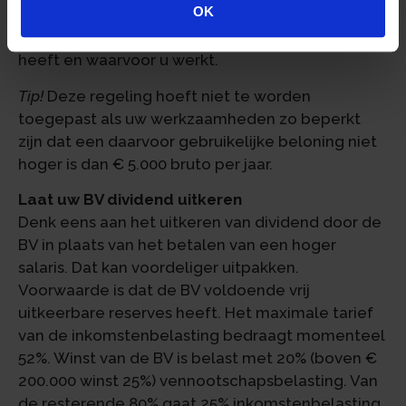
OK
Let op!
Deze verplichting geldt voor iedere BV
waarin u of uw partner een aanmerkelijk belang
heeft en waarvoor u werkt.
Tip!
Deze regeling hoeft niet te worden
toegepast als uw werkzaamheden zo beperkt
zijn dat een daarvoor gebruikelijke beloning niet
hoger is dan € 5.000 bruto per jaar.
Laat uw BV dividend uitkeren
Denk eens aan het uitkeren van dividend door de
BV in plaats van het betalen van een hoger
salaris. Dat kan voordeliger uitpakken.
Voorwaarde is dat de BV voldoende vrij
uitkeerbare reserves heeft. Het maximale tarief
van de inkomstenbelasting bedraagt momenteel
52%. Winst van de BV is belast met 20% (boven €
200.000 winst 25%) vennootschapsbelasting. Van
de resterende 80% gaat 25% inkomstenbelasting