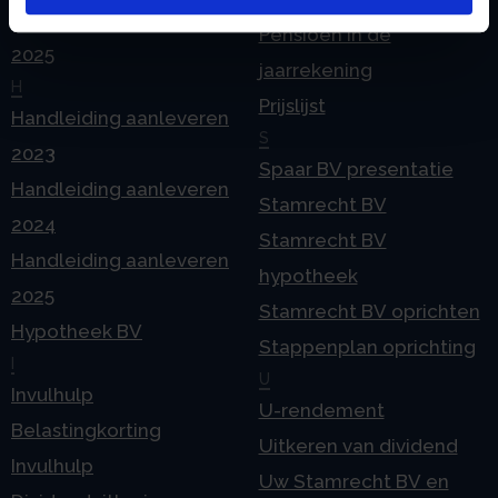
Geleidebiljet jaarstukken
Pensioen in de
2025
jaarrekening
H
Prijslijst
Handleiding aanleveren
S
2023
Spaar BV presentatie
Handleiding aanleveren
Stamrecht BV
2024
Stamrecht BV
Handleiding aanleveren
hypotheek
2025
Stamrecht BV oprichten
Hypotheek BV
Stappenplan oprichting
I
U
Invulhulp
U-rendement
Belastingkorting
Uitkeren van dividend
Invulhulp
Uw Stamrecht BV en