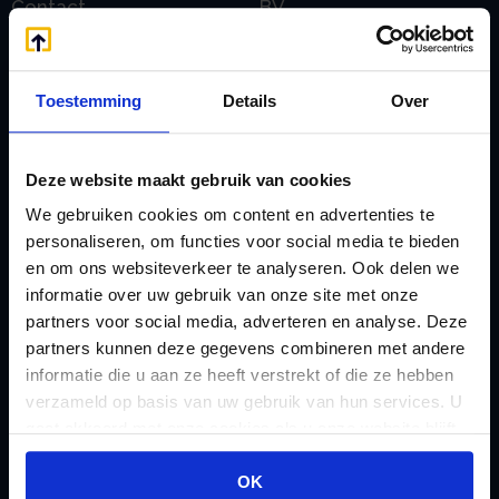
Contact
BV
E
Onzakelijke lening
eHerkenning voor uw
Stamrecht BV
Toestemming
Details
Over
Stamrecht BV
Oprichten BV door
Emigratie
StamrechtBV.com
Emigratie Pensioen BV
Deze website maakt gebruik van cookies
Overdracht vanuit
F
We gebruiken cookies om content en advertenties te
banksparen
Fiscale waardering
personaliseren, om functies voor social media te bieden
Overgang naar
en om ons websiteverkeer te analyseren. Ook delen we
Flex BV oprichten of
Stamrecht BV
informatie over uw gebruik van onze site met onze
omzetten
partners voor social media, adverteren en analyse. Deze
P
G
partners kunnen deze gegevens combineren met andere
Pensioen BV
Geleidebiljet jaarstukken
informatie die u aan ze heeft verstrekt of die ze hebben
Pensioen BV bij
verzameld op basis van uw gebruik van hun services. U
2023
overlijden
gaat akkoord met onze cookies als u onze website blijft
Geleidebiljet jaarstukken
gebruiken.
Pensioen BV en
2024
OK
echtscheiding