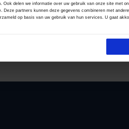
. Ook delen we informatie over uw gebruik van onze site met on
uit de meest vergelijkbare dienstbetrekking, 
e. Deze partners kunnen deze gegevens combineren met andere i
gevallen een verhoging van het gebruikelijk
erzameld op basis van uw gebruik van hun services. U gaat akk
an
voor een onderbouwing van het loon van de d
Let op!
De verplichting om ten minste een geb
bv waarin u of uw partner een aanmerkelijk
verricht.
Bron: Overig | publicatie | 24-10-2022