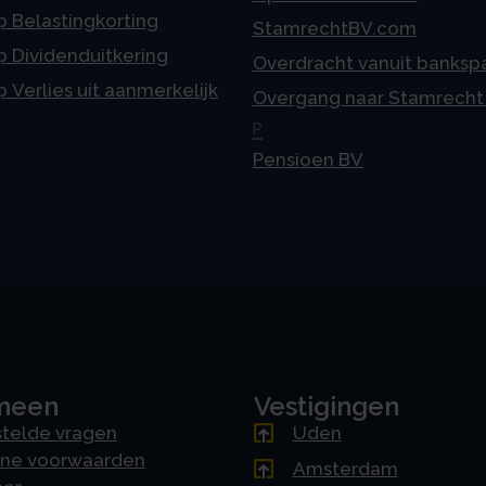
p Belastingkorting
StamrechtBV.com
p Dividenduitkering
Overdracht vanuit banksp
p Verlies uit aanmerkelijk
Overgang naar Stamrecht
P
Pensioen BV
meen
Vestigingen
telde vragen
Uden
ne voorwaarden
Amsterdam