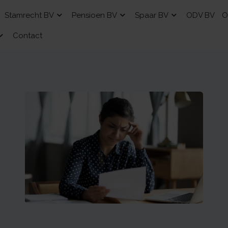
Stamrecht BV
Pensioen BV
Spaar BV
ODV BV
O
Contact