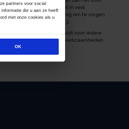
ze partners voor social
vervalt in 2023. Dat betekent in veel
nformatie die u aan ze heeft
 loon. Het verdient aanbeveling om te zorgen
oord met onze cookies als u
ga, zowel in 2022 als in 2023.
ruikelijk loon te betalen geldt voor iedere
 belang heeft en waarvoor u werkzaamheden
OK