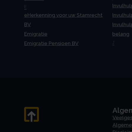
Invulhul
E
eHerkenning voor uw Stamrecht
Invulhul
BV
Invulhul
Emigratie
belang
J
Emigratie Pensioen BV
Alge
Veelges
Algeme