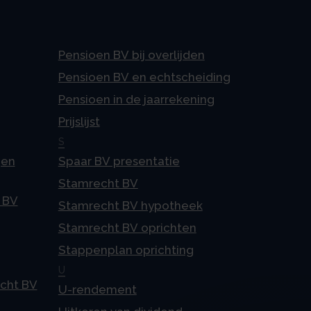
Pensioen BV bij overlijden
Pensioen BV en echtscheiding
Pensioen in de jaarrekening
Prijslijst
S
gen
Spaar BV presentatie
Stamrecht BV
 BV
Stamrecht BV hypotheek
Stamrecht BV oprichten
Stappenplan oprichting
U
echt BV
U-rendement