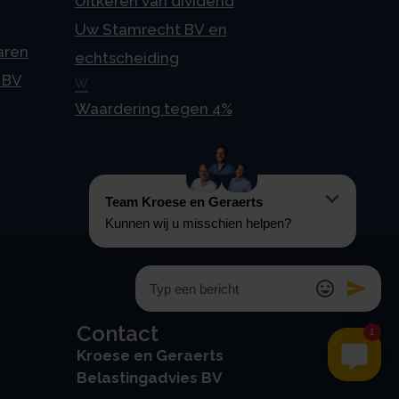
Uitkeren van dividend
Uw Stamrecht BV en
aren
echtscheiding
 BV
W
Waardering tegen 4%
Contact
Kroese en Geraerts
Belastingadvies BV