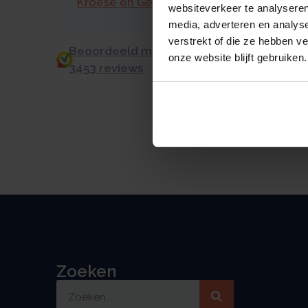
Kroese en Geraerts
websiteverkeer te analyseren
media, adverteren en analys
verstrekt of die ze hebben v
Beoordeeld met een 9.0 uit 10 op basis v
onze website blijft gebruiken.
3453 reviews
Zoeken