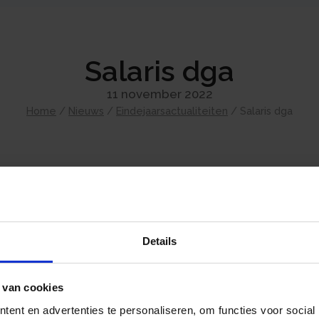
Salaris dga
11 november 2022
Home
/
Nieuws
/
Eindejaarsactualiteiten
/
Salaris dga
De dga en zijn partner zijn wettelijk verplic
gebruikelijk loon te ontvangen. Het gebruikel
volgende bedragen:
Details
75% van het salaris uit de meest vergeli
het hoogste salaris van de overige wer
€ 48.000.
 van cookies
De bv mag aannemelijk maken dat het salaris
ent en advertenties te personaliseren, om functies voor social
zogenaamde doelmatigheidsmarge, waardoor 