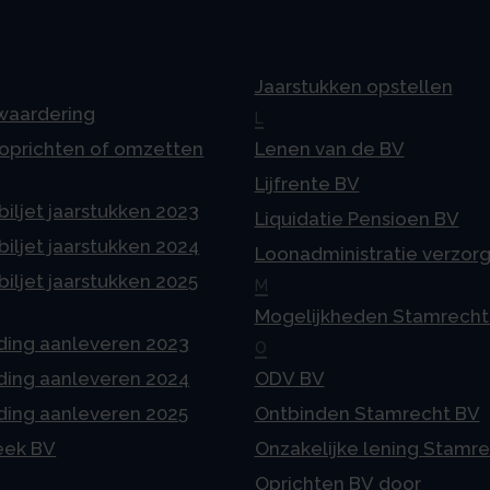
Jaarstukken opstellen
 waardering
L
 oprichten of omzetten
Lenen van de BV
Lijfrente BV
iljet jaarstukken 2023
Liquidatie Pensioen BV
iljet jaarstukken 2024
Loonadministratie verzor
iljet jaarstukken 2025
M
Mogelijkheden Stamrecht
ding aanleveren 2023
O
ding aanleveren 2024
ODV BV
ding aanleveren 2025
Ontbinden Stamrecht BV
eek BV
Onzakelijke lening Stamr
Oprichten BV door