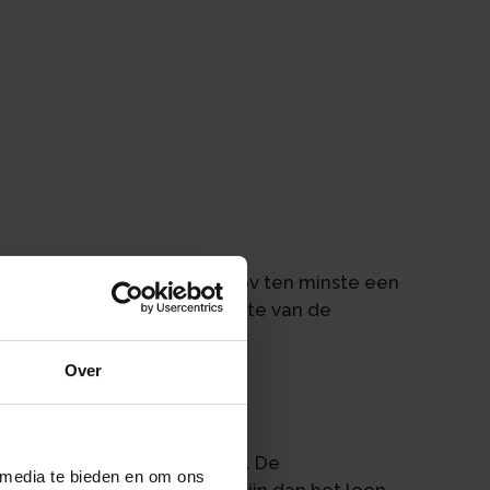
ht om voor hun werk voor de bv ten minste een
ijk loon is in 2022 het hoogste van de
Over
jkbare dienstbetrekking;
knemers van de bv;
 van de dga lager moet zijn. De
 media te bieden en om ons
het loon 25% lager mag zijn dan het loon