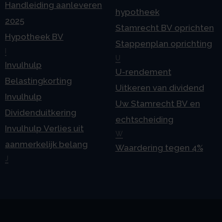
Handleiding aanleveren
hypotheek
2025
Stamrecht BV oprichten
Hypotheek BV
Stappenplan oprichting
I
U
Invulhulp
U-rendement
Belastingkorting
Uitkeren van dividend
Invulhulp
Uw Stamrecht BV en
Dividenduitkering
echtscheiding
Invulhulp Verlies uit
W
aanmerkelijk belang
Waardering tegen 4%
J