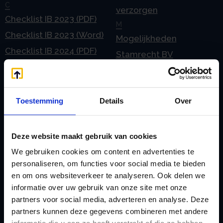
C
verzorgen
Checklist IB 2023 (PDF)
M
Checklist IB 2023 (Word)
Mogelijkheden
Checklist IB 2024 (PDF)
Stamrecht BV
Checklist IB 2024 (Word)
O
Checklist IB 2025 (PDF)
ODV BV
Checklist IB 2025 (Word)
Ontbinden Stamrecht
Toestemming
Details
Over
Contact
BV
E
Onzakelijke lening
Deze website maakt gebruik van cookies
eHerkenning voor uw
Stamrecht BV
We gebruiken cookies om content en advertenties te
Stamrecht BV
Oprichten BV door
personaliseren, om functies voor social media te bieden
Emigratie
en om ons websiteverkeer te analyseren. Ook delen we
StamrechtBV.com
informatie over uw gebruik van onze site met onze
Emigratie Pensioen BV
Overdracht vanuit
partners voor social media, adverteren en analyse. Deze
F
banksparen
partners kunnen deze gegevens combineren met andere
Fiscale waardering