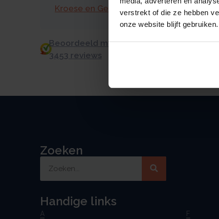
media, adverteren en analys
Kroese en Geraerts
verstrekt of die ze hebben v
onze website blijft gebruiken.
Beoordeeld met een 9.0 uit 10 op basis v
3453 reviews
Zoeken
Handige links
A
F