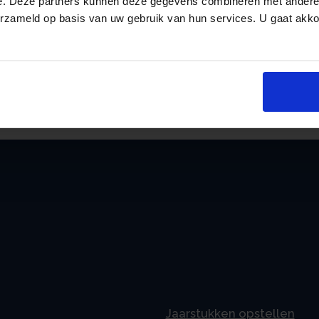
e. Deze partners kunnen deze gegevens combineren met andere i
betekent dat middeling voor het laatst mogel
erzameld op basis van uw gebruik van hun services. U gaat akk
Bron: Overig | publicatie | 24-10-2022
an
Jaarstukken opstellen