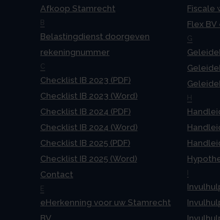
Afkoop Stamrecht
Fiscale
B
Flex BV
Belastingdienst doorgeven
G
rekeningnummer
Geleideb
C
Geleideb
Checklist IB 2023 (PDF)
Geleideb
Checklist IB 2023 (Word)
H
Checklist IB 2024 (PDF)
Handlei
Checklist IB 2024 (Word)
Handlei
Checklist IB 2025 (PDF)
Handlei
Checklist IB 2025 (Word)
Hypoth
I
Contact
Invulhul
E
eHerkenning voor uw Stamrecht
Invulhul
BV
Invulhul