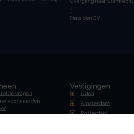
Overgang naar Stamrecht
P
Pensioen BV
meen
Vestigingen
telde vragen
Uden
ne voorwaarden
Amsterdam
mer
Rotterdam
cy & AVG
's-Hertogenbosch
erklaring
Driebergen