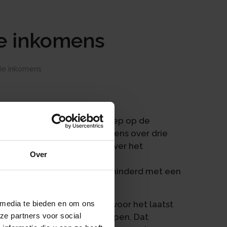
de inkomens
nde inkomens
 box 1 kunnen met een beroep op de
asting verkrijgen. De inkomens over drie
na de belasting per jaar over het
Over
rschil
 herrekende belasting, verminderd met een
 teruggegeven.
3 afgeschaft. Middeling is voor het laatst
 media te bieden en om ons
ze partners voor social
 over het jaar 2022 is begrepen. Dat