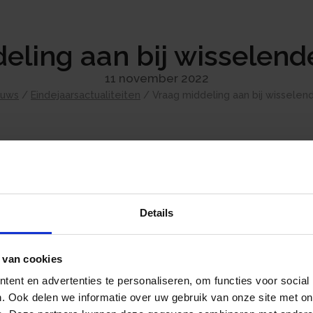
eling aan bij wisselen
11 november 2022
euws
/
Eindejaarsactualiteiten
/
Vraag middeling aan bij wissele
Mensen met een sterk wisselend inkomen in
middelingsregeling een vermindering van bel
opeenvolgende jaren worden gemiddeld waar
Details
gemiddelde inkomen wordt berekend. Het ve
tussen de eerder berekende belasting en de
drempelbedrag van € 545, wordt op verzoek
 van cookies
De middelingsregeling wordt per 1 januari 202
ent en advertenties te personaliseren, om functies voor social
. Ook delen we informatie over uw gebruik van onze site met on
mogelijk over een tijdvak waarin het inkomen