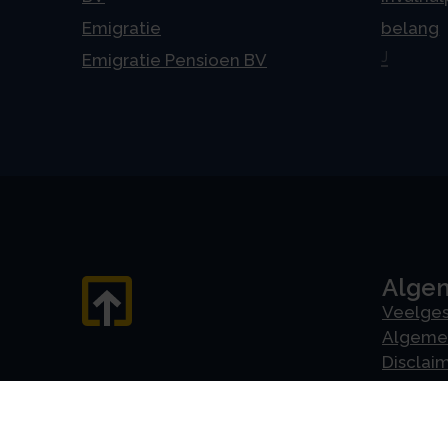
Emigratie
belang
J
Emigratie Pensioen BV
Alge
Veelges
Algeme
Disclai
Priva
Privacyv