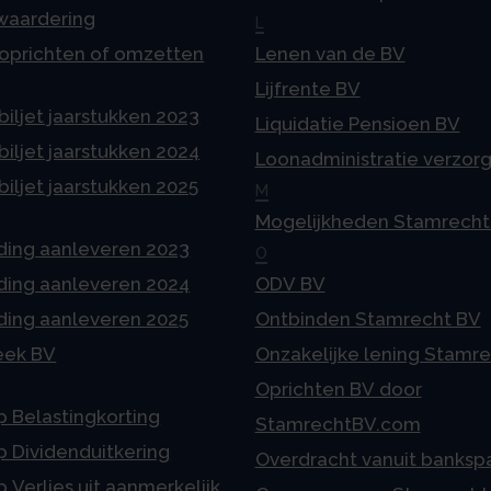
 waardering
L
 oprichten of omzetten
Lenen van de BV
Lijfrente BV
iljet jaarstukken 2023
Liquidatie Pensioen BV
iljet jaarstukken 2024
Loonadministratie verzor
iljet jaarstukken 2025
M
Mogelijkheden Stamrecht
ding aanleveren 2023
O
ding aanleveren 2024
ODV BV
ding aanleveren 2025
Ontbinden Stamrecht BV
eek BV
Onzakelijke lening Stamr
Oprichten BV door
p Belastingkorting
StamrechtBV.com
p Dividenduitkering
Overdracht vanuit banksp
p Verlies uit aanmerkelijk