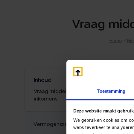
Vraag midd
Home
/
Ni
Inhoud
Vraag middeling aan bij wisselende
Toestemming
inkomens
Deze website maakt gebruik
We gebruiken cookies om cont
Vermogenszaken goed regelen?
websiteverkeer te analyseren