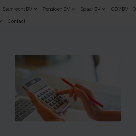
Stamrecht BV
Pensioen BV
Spaar BV
ODV BV
O
Contact