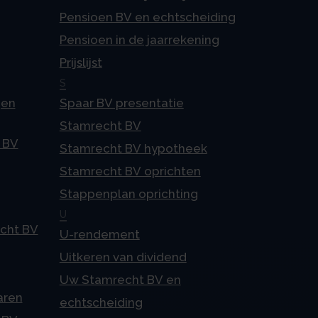
Pensioen BV en echtscheiding
Pensioen in de jaarrekening
Prijslijst
S
gen
Spaar BV presentatie
Stamrecht BV
 BV
Stamrecht BV hypotheek
Stamrecht BV oprichten
Stappenplan oprichting
U
echt BV
U-rendement
Uitkeren van dividend
Uw Stamrecht BV en
aren
echtscheiding