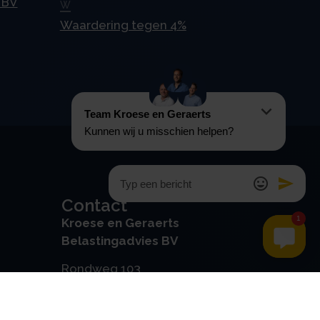
 BV
W
Waardering tegen 4%
Contact
Kroese en Geraerts
Belastingadvies BV
Rondweg 103
5406 NK, Uden
0486 - 416 299