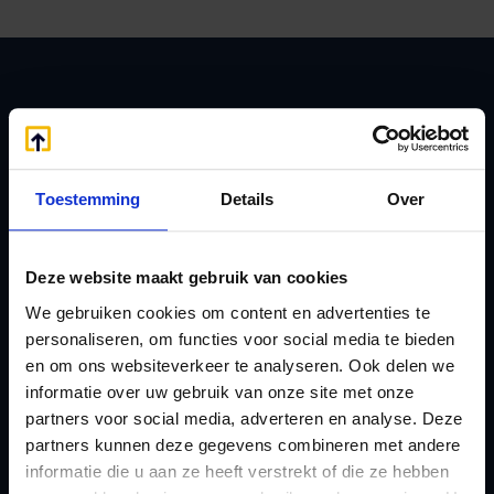
Zoeken
Toestemming
Details
Over
Handige links
A
Jaarstukken opstellen
Deze website maakt gebruik van cookies
Afkoop Stamrecht
L
We gebruiken cookies om content en advertenties te
B
Lenen van de BV
personaliseren, om functies voor social media te bieden
Belastingdienst
Lijfrente BV
en om ons websiteverkeer te analyseren. Ook delen we
doorgeven
informatie over uw gebruik van onze site met onze
Liquidatie Pensioen BV
partners voor social media, adverteren en analyse. Deze
rekeningnummer
Loonadministratie
partners kunnen deze gegevens combineren met andere
C
verzorgen
informatie die u aan ze heeft verstrekt of die ze hebben
Checklist IB 2023 (PDF)