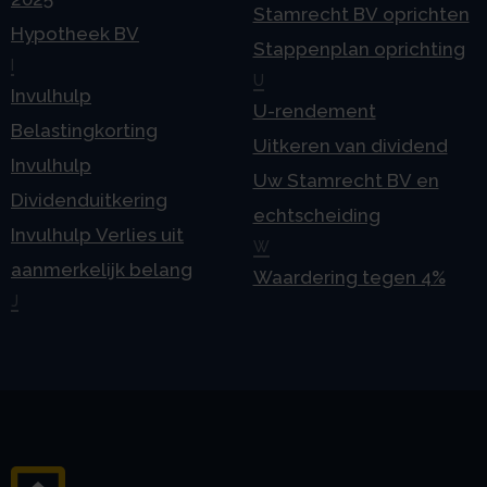
Stamrecht BV oprichten
Hypotheek BV
Stappenplan oprichting
I
U
Invulhulp
U-rendement
Belastingkorting
Uitkeren van dividend
Invulhulp
Uw Stamrecht BV en
Dividenduitkering
echtscheiding
Invulhulp Verlies uit
W
aanmerkelijk belang
Waardering tegen 4%
J