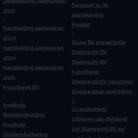
Geleidebiljet jaarstukken
Pensioen in de
2025
jaarrekening
H
Prijslijst
Handleiding aanleveren
S
2023
Spaar BV presentatie
Handleiding aanleveren
Stamrecht BV
2024
Stamrecht BV
Handleiding aanleveren
hypotheek
2025
Stamrecht BV oprichten
Hypotheek BV
Stappenplan oprichting
I
U
Invulhulp
U-rendement
Belastingkorting
Uitkeren van dividend
Invulhulp
Uw Stamrecht BV en
Dividenduitkering