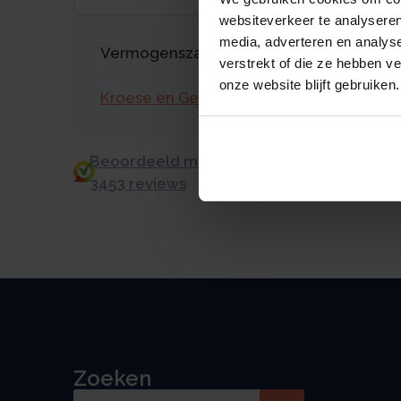
websiteverkeer te analyseren
media, adverteren en analys
Vermogenszaken goed regelen?
verstrekt of die ze hebben v
onze website blijft gebruiken.
Kroese en Geraerts
Beoordeeld met een 9.0 uit 10 op basis v
3453 reviews
Zoeken