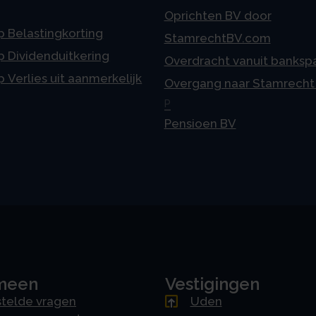
Oprichten BV door
p Belastingkorting
StamrechtBV.com
p Dividenduitkering
Overdracht vanuit banksp
p Verlies uit aanmerkelijk
Overgang naar Stamrecht
P
Pensioen BV
meen
Vestigingen
telde vragen
Uden