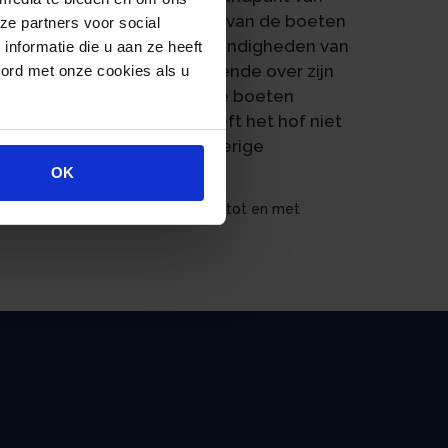
t te beoordelen of de hoogte van de boeten
ze partners voor social
g spelen de financiële omstandigheden van
nformatie die u aan ze heeft
klaring van de belanghebbende over zijn
oord met onze cookies als u
n, heeft het hof de opgelegde boeten
it oogpunt van eenvoud heeft het hof niet
minderd tot € 500 en de overige
OK
 | ECLINLGHSHE2022754, 20/00611 tot en met