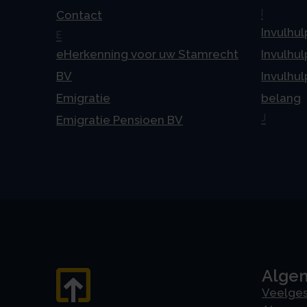
I
Contact
Invulhul
E
eHerkenning voor uw Stamrecht
Invulhul
BV
Invulhul
Emigratie
belang
J
Emigratie Pensioen BV
Alge
Veelges