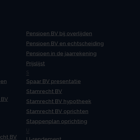
Pensioen BV bij overlijden
Pensioen BV en echtscheiding
Pensioen in de jaarrekening
Prijslijst
S
gen
Spaar BV presentatie
Stamrecht BV
 BV
Stamrecht BV hypotheek
Stamrecht BV oprichten
Stappenplan oprichting
U
echt BV
U-rendement