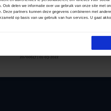
partijen, maar dat het hof zelfstandig dien
. Ook delen we informatie over uw gebruik van onze site met on
passend en geboden is. Bij deze beoordelin
e. Deze partners kunnen deze gegevens combineren met andere i
de belanghebbende een rol. Gelet op de ver
erzameld op basis van uw gebruik van hun services. U gaat akk
huidige (werk)situatie en zijn perspectieve
gematigd tot een totaalbedrag van € 500. U
alle boeten verminderd, maar één boete ver
boetebeschikkingen vernietigd.
an
Bron: Gerechtshof ‘s-Hertogenbosch | jurisprudentie
20/00617 | 01-03-2022