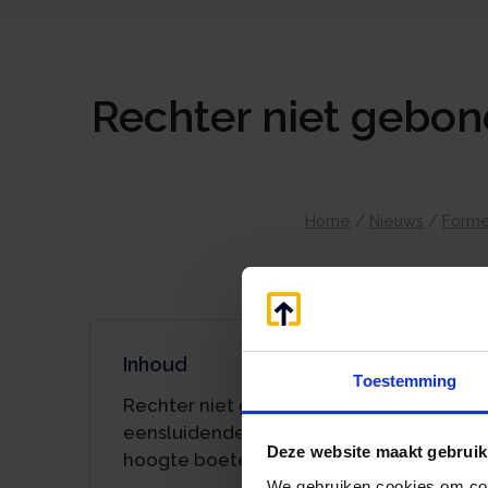
Rechter niet gebon
Home
/
Nieuws
/
Forme
Inhoud
Toestemming
Rechter niet gebonden aan
eensluidende mening partijen over
Deze website maakt gebruik
hoogte boete
We gebruiken cookies om cont