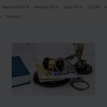
Stamrecht BV
Pensioen BV
Spaar BV
ODV BV
O
Contact