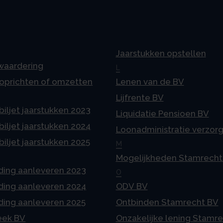
Jaarstukken opstellen
 waardering
L
 oprichten of omzetten
Lenen van de BV
Lijfrente BV
iljet jaarstukken 2023
Liquidatie Pensioen BV
iljet jaarstukken 2024
Loonadministratie verzor
iljet jaarstukken 2025
M
Mogelijkheden Stamrecht
ding aanleveren 2023
O
ding aanleveren 2024
ODV BV
ding aanleveren 2025
Ontbinden Stamrecht BV
eek BV
Onzakelijke lening Stamr