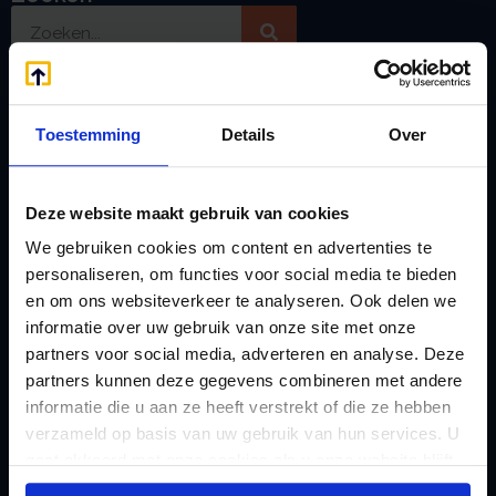
Handige links
A
Jaarstukken opstellen
Toestemming
Details
Over
Afkoop Stamrecht
L
B
Lenen van de BV
Deze website maakt gebruik van cookies
Belastingdienst
Lijfrente BV
We gebruiken cookies om content en advertenties te
doorgeven
Liquidatie Pensioen BV
personaliseren, om functies voor social media te bieden
rekeningnummer
en om ons websiteverkeer te analyseren. Ook delen we
Loonadministratie
informatie over uw gebruik van onze site met onze
C
verzorgen
partners voor social media, adverteren en analyse. Deze
Checklist IB 2023 (PDF)
M
partners kunnen deze gegevens combineren met andere
Checklist IB 2023 (Word)
Mogelijkheden
informatie die u aan ze heeft verstrekt of die ze hebben
Checklist IB 2024 (PDF)
verzameld op basis van uw gebruik van hun services. U
Stamrecht BV
gaat akkoord met onze cookies als u onze website blijft
Checklist IB 2024 (Word)
O
gebruiken.