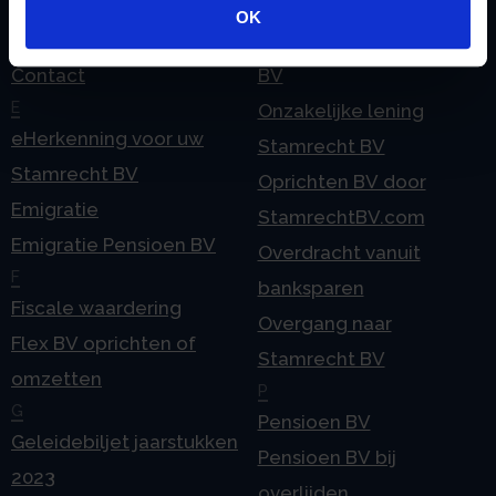
Checklist IB 2025 (PDF)
ODV BV
OK
Checklist IB 2025 (Word)
Ontbinden Stamrecht
Contact
BV
E
Onzakelijke lening
eHerkenning voor uw
Stamrecht BV
Stamrecht BV
Oprichten BV door
Emigratie
StamrechtBV.com
Emigratie Pensioen BV
Overdracht vanuit
F
banksparen
Fiscale waardering
Overgang naar
Flex BV oprichten of
Stamrecht BV
omzetten
P
G
Pensioen BV
Geleidebiljet jaarstukken
Pensioen BV bij
2023
overlijden