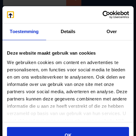
Handige links
A
Jaarstukken opstellen
Toestemming
Details
Over
Afkoop Stamrecht
L
B
Lenen van de BV
Belastingdienst
Lijfrente BV
Deze website maakt gebruik van cookies
doorgeven
Liquidatie Pensioen BV
We gebruiken cookies om content en advertenties te
rekeningnummer
personaliseren, om functies voor social media te bieden
Loonadministratie
en om ons websiteverkeer te analyseren. Ook delen we
C
verzorgen
informatie over uw gebruik van onze site met onze
Checklist IB 2023 (PDF)
M
partners voor social media, adverteren en analyse. Deze
Checklist IB 2023 (Word)
Mogelijkheden
partners kunnen deze gegevens combineren met andere
informatie die u aan ze heeft verstrekt of die ze hebben
Checklist IB 2024 (PDF)
Stamrecht BV
verzameld op basis van uw gebruik van hun services. U
Checklist IB 2024 (Word)
O
gaat akkoord met onze cookies als u onze website blijft
Checklist IB 2025 (PDF)
ODV BV
gebruiken.
OK