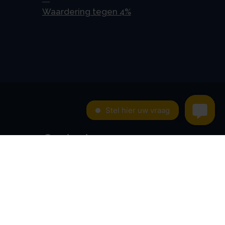
Waardering tegen 4%
Contact
Kroese en Geraerts
Belastingadvies BV
Rondweg 103
5406 NK, Uden
0486 - 416 299