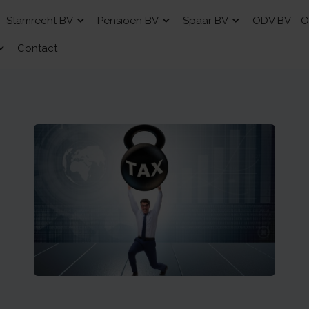
Stamrecht BV
Pensioen BV
Spaar BV
ODV BV
O
Contact