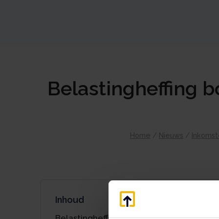
Belastingheffing b
Home
/
Nieuws
/
Inkomst
Inhoud
Belastingheffing box 3 geen