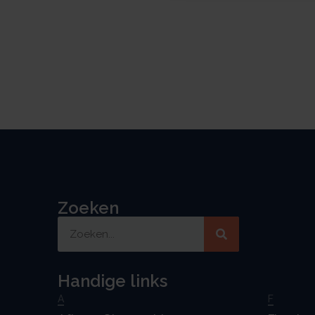
Zoeken
Handige links
A
F