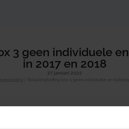
ox 3 geen individuele en
in 2017 en 2018
27 januari 2022
enbelasting
/
Belastingheffing box 3 geen individuele en buitens
Over de belastingheffing in box 3 worden al 
ingediende bezwaarschriften is jaarlijks der
Financiën de bezwaren aanmerkt als massaal