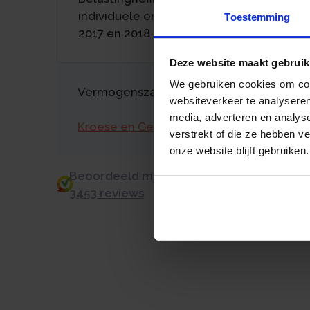
individuele en buitensporige last in
Toestemming
2017 en 2018
Deze website maakt gebruik
We gebruiken cookies om cont
Vermogenszaken goed regelen?
websiteverkeer te analyseren
media, adverteren en analys
Kroese en Geraerts
verstrekt of die ze hebben v
onze website blijft gebruiken.
Beoordeeld met een 9.0 uit 10 op basis v
3453 reviews