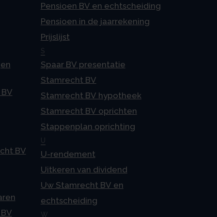
Pensioen BV en echtscheiding
Pensioen in de jaarrekening
Prijslijst
S
gen
Spaar BV presentatie
Stamrecht BV
 BV
Stamrecht BV hypotheek
Stamrecht BV oprichten
Stappenplan oprichting
U
echt BV
U-rendement
Uitkeren van dividend
Uw Stamrecht BV en
aren
echtscheiding
 BV
W