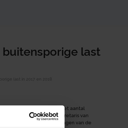
 buitensporige last
porige last in 2017 en 2018
jaren procedures gevoerd. Het aantal
mate groot, dat de staatssecretaris van
 bezwaar. Over de rechtsvragen van de