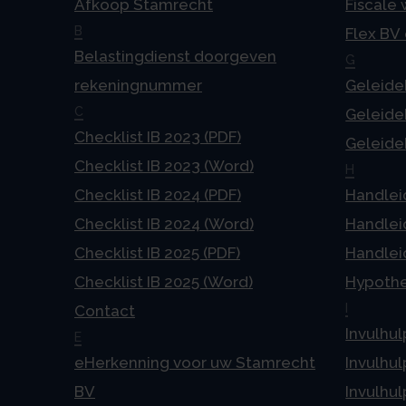
Afkoop Stamrecht
Fiscale
B
Flex BV
Belastingdienst doorgeven
G
rekeningnummer
Geleideb
C
Geleideb
Checklist IB 2023 (PDF)
Geleideb
Checklist IB 2023 (Word)
H
Checklist IB 2024 (PDF)
Handlei
Checklist IB 2024 (Word)
Handlei
Checklist IB 2025 (PDF)
Handlei
Checklist IB 2025 (Word)
Hypoth
I
Contact
Invulhul
E
eHerkenning voor uw Stamrecht
Invulhul
BV
Invulhul