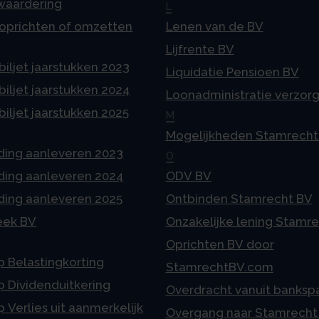
 waardering
L
 oprichten of omzetten
Lenen van de BV
Lijfrente BV
iljet jaarstukken 2023
Liquidatie Pensioen BV
iljet jaarstukken 2024
Loonadministratie verzor
iljet jaarstukken 2025
M
Mogelijkheden Stamrecht
ding aanleveren 2023
O
ding aanleveren 2024
ODV BV
ding aanleveren 2025
Ontbinden Stamrecht BV
eek BV
Onzakelijke lening Stamr
Oprichten BV door
p Belastingkorting
StamrechtBV.com
p Dividenduitkering
Overdracht vanuit banksp
p Verlies uit aanmerkelijk
Overgang naar Stamrecht