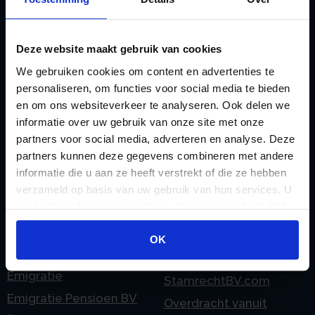
rekeningnummer
Loonadministratie
C
verzorgen
Deze website maakt gebruik van cookies
Checklist IB 2023 (PDF)
M
We gebruiken cookies om content en advertenties te
Checklist IB 2023 (Word)
Mogelijkheden
personaliseren, om functies voor social media te bieden
Checklist IB 2024 (PDF)
Stamrecht BV
en om ons websiteverkeer te analyseren. Ook delen we
Checklist IB 2024 (Word)
informatie over uw gebruik van onze site met onze
O
partners voor social media, adverteren en analyse. Deze
Checklist IB 2025 (PDF)
ODV BV
partners kunnen deze gegevens combineren met andere
Checklist IB 2025 (Word)
Ontbinden Stamrecht
informatie die u aan ze heeft verstrekt of die ze hebben
Contact
BV
verzameld op basis van uw gebruik van hun services. U
gaat akkoord met onze cookies als u onze website blijft
E
Onzakelijke lening
gebruiken.
eHerkenning voor uw
Stamrecht BV
OK
Stamrecht BV
Oprichten BV door
Emigratie
StamrechtBV.com
Emigratie Pensioen BV
Overdracht vanuit