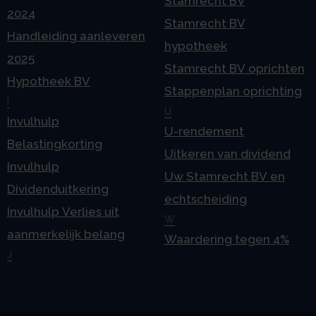
Stamrecht BV
2024
Stamrecht BV
Handleiding aanleveren
hypotheek
2025
Stamrecht BV oprichten
Hypotheek BV
Stappenplan oprichting
I
U
Invulhulp
U-rendement
Belastingkorting
Uitkeren van dividend
Invulhulp
Uw Stamrecht BV en
Dividenduitkering
echtscheiding
Invulhulp Verlies uit
W
aanmerkelijk belang
Waardering tegen 4%
J