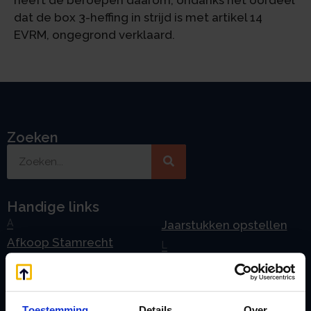
heeft de beroepen daarom, ondanks het oordeel
dat de box 3-heffing in strijd is met artikel 14
EVRM, ongegrond verklaard.
Zoeken
Handige links
A
Jaarstukken opstellen
Afkoop Stamrecht
L
B
Lenen van de BV
Belastingdienst
Lijfrente BV
doorgeven
Liquidatie Pensioen BV
Toestemming
Details
Over