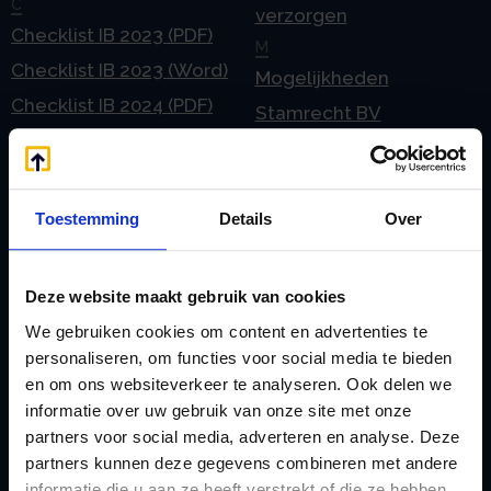
C
verzorgen
Checklist IB 2023 (PDF)
M
Checklist IB 2023 (Word)
Mogelijkheden
Checklist IB 2024 (PDF)
Stamrecht BV
Checklist IB 2024 (Word)
O
Checklist IB 2025 (PDF)
ODV BV
Checklist IB 2025 (Word)
Ontbinden Stamrecht
Toestemming
Details
Over
Contact
BV
E
Onzakelijke lening
Deze website maakt gebruik van cookies
eHerkenning voor uw
Stamrecht BV
We gebruiken cookies om content en advertenties te
Stamrecht BV
Oprichten BV door
personaliseren, om functies voor social media te bieden
Emigratie
en om ons websiteverkeer te analyseren. Ook delen we
StamrechtBV.com
informatie over uw gebruik van onze site met onze
Emigratie Pensioen BV
Overdracht vanuit
partners voor social media, adverteren en analyse. Deze
F
banksparen
partners kunnen deze gegevens combineren met andere
Fiscale waardering
informatie die u aan ze heeft verstrekt of die ze hebben