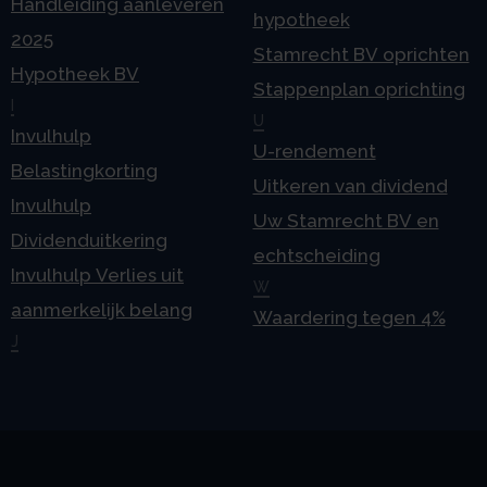
Handleiding aanleveren
hypotheek
2025
Stamrecht BV oprichten
Hypotheek BV
Stappenplan oprichting
I
U
Invulhulp
U-rendement
Belastingkorting
Uitkeren van dividend
Invulhulp
Uw Stamrecht BV en
Dividenduitkering
echtscheiding
Invulhulp Verlies uit
W
aanmerkelijk belang
Waardering tegen 4%
J