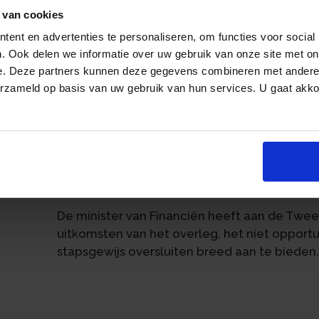
 van cookies
Tijdens overleg met het Platform Hypothek
ent en advertenties te personaliseren, om functies voor social
van stapsgewijs oversluiten niet opwegen t
. Ook delen we informatie over uw gebruik van onze site met on
stapsgewijs oversluiten bij de eigen kredietv
e. Deze partners kunnen deze gegevens combineren met andere i
naar een andere kredietverstrekker. De vrees
erzameld op basis van uw gebruik van hun services. U gaat akk
negatief effect zal hebben op het aanbod va
an
hypotheekvoorwaarden. Door stapsgewijs ove
eenzijdig en kosteloos opengebroken. Er b
mogelijkheden om te profiteren van de huidig
rentemiddeling. Daarnaast ontstaat een co
leningdelen zijn met hetzelfde onderpand bi
De minister van Financiën heeft aan de Twee
uitkomsten van het overleg, het niet oppor
stapsgewijs oversluiten breed aan te bieden