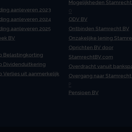
Mogelijkheden Stamrecht
ding aanleveren 2023
O
ding aanleveren 2024
ODV BV
ding aanleveren 2025
Ontbinden Stamrecht BV
eek BV
Onzakelijke lening Stamr
Oprichten BV door
p Belastingkorting
StamrechtBV.com
p Dividenduitkering
Overdracht vanuit banksp
p Verlies uit aanmerkelijk
Overgang naar Stamrecht
P
Pensioen BV