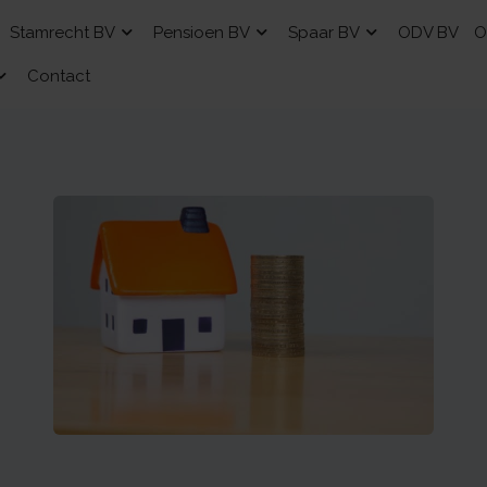
Stamrecht BV
Pensioen BV
Spaar BV
ODV BV
O
Contact