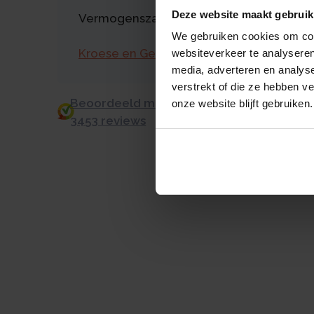
Deze website maakt gebruik
Vermogenszaken goed regelen?
We gebruiken cookies om cont
Kroese en Geraerts
websiteverkeer te analyseren
media, adverteren en analys
verstrekt of die ze hebben v
Beoordeeld met een 9.0 uit 10 op basis v
onze website blijft gebruiken.
3453 reviews