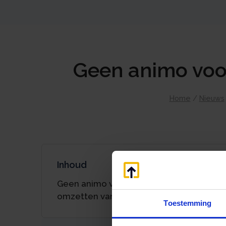
Geen animo voo
Home
/
Nieuws
Inhoud
Geen animo voor stapsgewijs
omzetten van hypotheken
Toestemming