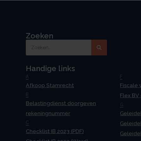
Zoeken
Handige links
A
F
Afkoop Stamrecht
Fiscale
B
Flex BV
Belastingdienst doorgeven
G
rekeningnummer
Geleideb
C
Geleideb
Checklist IB 2023 (PDF)
Geleideb