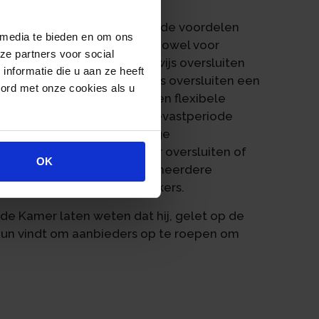
en werd geconcludeerd dat de voordelen
 media te bieden en om ons
egen de nadelen. Dat geldt zowel voor
ze partners voor social
erstrekker als voor stapsgewijs oversluiten
nformatie die u aan ze heeft
 bestaat dat het stapsgewijs oversluiten een
oord met onze cookies als u
n lange rentevastperiodes en flexibele
r te sluiten wordt de rentevastperiode
estaan andere laagdrempelige
e lage rente, zoals regulier oversluiten of
OK
mplexe situatie wanneer er meerdere
j meerdere kredietverstrekkers.
de Kamer laten weten dat hij, gelet op de
tuun vindt om aanbieders op te roepen om
.