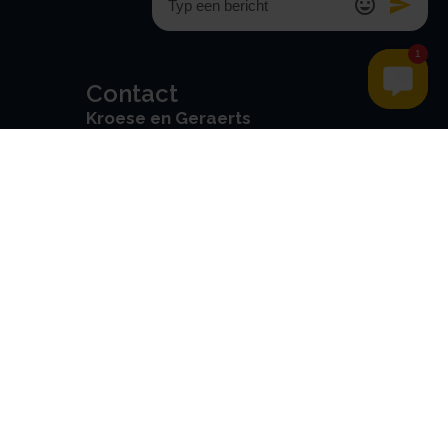
Contact
Kroese en Geraerts
Belastingadvies BV
Rondweg 103
5406 NK, Uden
0486 - 416 299
info@stamrechtbv.com
Maandag t/m vrijdag van 09:00
tot 17:00 bereikbaar
Beoordeeld met een 9.0 uit 10
op basis van 3453 reviews