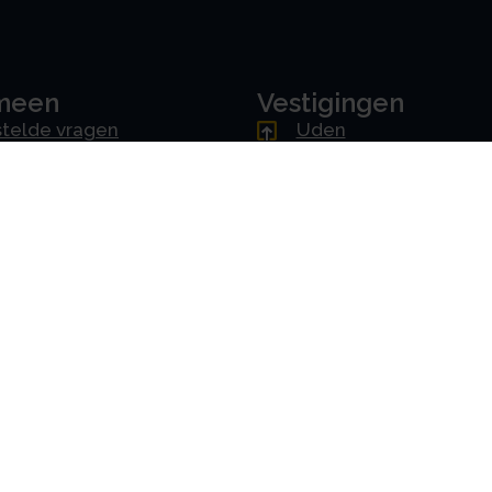
meen
Vestigingen
telde vragen
Uden
ne voorwaarden
Amsterdam
mer
Rotterdam
cy & AVG
's-Hertogenbosch
erklaring
Driebergen
Downloads
oorkeuren instellen
Handleiding portal
erklaring
Handleiding app
ons
amrechtbv.com
ensen
es