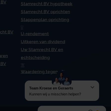
 BV
Stamrecht BV hypotheek
Stamrecht BV oprichten
Stappenplan oprichting
U
echt BV
U-rendement
Uitkeren van dividend
Uw Stamrecht BV en
aren
echtscheiding
 BV
W
Waardering tegen 4%