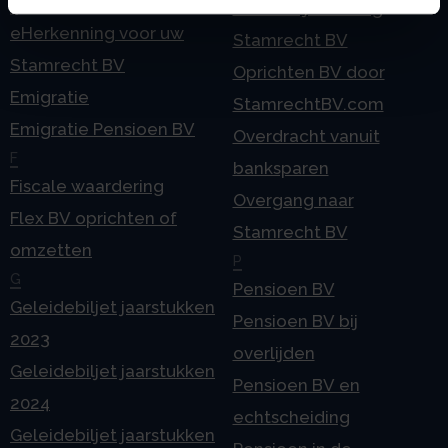
E
Onzakelijke lening
eHerkenning voor uw
Stamrecht BV
Stamrecht BV
Oprichten BV door
Emigratie
StamrechtBV.com
Emigratie Pensioen BV
Overdracht vanuit
F
banksparen
Fiscale waardering
Overgang naar
Flex BV oprichten of
Stamrecht BV
omzetten
P
G
Pensioen BV
Geleidebiljet jaarstukken
Pensioen BV bij
2023
overlijden
Geleidebiljet jaarstukken
Pensioen BV en
2024
echtscheiding
Geleidebiljet jaarstukken