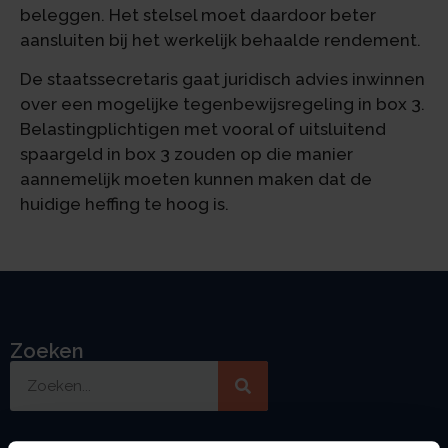
beleggen. Het stelsel moet daardoor beter
aansluiten bij het werkelijk behaalde rendement.
De staatssecretaris gaat juridisch advies inwinnen
over een mogelijke tegenbewijsregeling in box 3.
Belastingplichtigen met vooral of uitsluitend
spaargeld in box 3 zouden op die manier
aannemelijk moeten kunnen maken dat de
huidige heffing te hoog is.
Zoeken