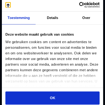
Handige links
A
Jaarstukken opstellen
Afkoop Stamrecht
L
Toestemming
Details
Over
B
Lenen van de BV
Belastingdienst
Lijfrente BV
doorgeven
Deze website maakt gebruik van cookies
Liquidatie Pensioen BV
rekeningnummer
We gebruiken cookies om content en advertenties te
Loonadministratie
personaliseren, om functies voor social media te bieden
C
verzorgen
en om ons websiteverkeer te analyseren. Ook delen we
Checklist IB 2023 (PDF)
M
informatie over uw gebruik van onze site met onze
Checklist IB 2023 (Word)
Mogelijkheden
partners voor social media, adverteren en analyse. Deze
Checklist IB 2024 (PDF)
partners kunnen deze gegevens combineren met andere
Stamrecht BV
informatie die u aan ze heeft verstrekt of die ze hebben
Checklist IB 2024 (Word)
O
verzameld op basis van uw gebruik van hun services. U
Checklist IB 2025 (PDF)
ODV BV
gaat akkoord met onze cookies als u onze website blijft
Checklist IB 2025 (Word)
Ontbinden Stamrecht
gebruiken.
OK
Contact
BV