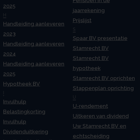
Pensioen in de
2025
jaarrekening
H
Prijslijst
Handleiding aanleveren
S
2023
Spaar BV presentatie
Handleiding aanleveren
Stamrecht BV
2024
Stamrecht BV
Handleiding aanleveren
hypotheek
2025
Stamrecht BV oprichten
Hypotheek BV
Stappenplan oprichting
I
U
Invulhulp
U-rendement
Belastingkorting
Uitkeren van dividend
Invulhulp
Uw Stamrecht BV en
Dividenduitkering
echtscheiding