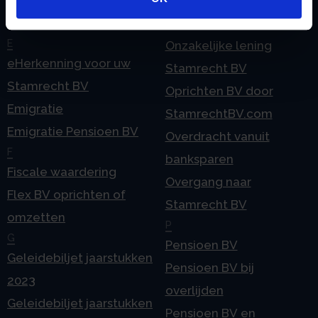
Checklist IB 2025 (Word)
Ontbinden Stamrecht
Contact
BV
E
Onzakelijke lening
eHerkenning voor uw
Stamrecht BV
Stamrecht BV
Oprichten BV door
Emigratie
StamrechtBV.com
Emigratie Pensioen BV
Overdracht vanuit
F
banksparen
Fiscale waardering
Overgang naar
Flex BV oprichten of
Stamrecht BV
omzetten
P
G
Pensioen BV
Geleidebiljet jaarstukken
Pensioen BV bij
2023
overlijden
Geleidebiljet jaarstukken
Pensioen BV en