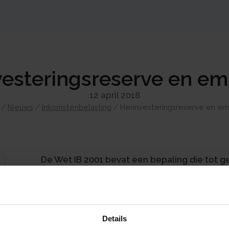
esteringsreserve en em
12 april 2018
/
Nieuws
/
Inkomstenbelasting
/
Herinvesteringsreserve en emi
De Wet IB 2001 bevat een bepaling die tot g
vermogensbestanddelen van een in Nederla
buitenland belasting wordt geheven over 
langer binnenlands belastingplichtig is. De 
eindafrekeningsbepaling. Op grond van deze
Details
genomen voordelen uit onderneming gerekend