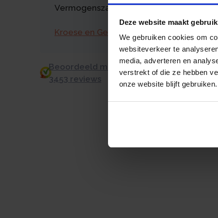
Vermogenszaken goed regelen?
Deze website maakt gebruik
Kroese en Geraerts
We gebruiken cookies om cont
websiteverkeer te analyseren
media, adverteren en analys
Beoordeeld met een 9.0 uit 10 op basis v
verstrekt of die ze hebben v
3453 reviews
onze website blijft gebruiken.