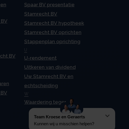
gen
Spaar BV presentatie
Stamrecht BV
 BV
Stamrecht BV hypotheek
Stamrecht BV oprichten
Stappenplan oprichting
U
echt BV
U-rendement
Uitkeren van dividend
Uw Stamrecht BV en
aren
echtscheiding
 BV
W
Waardering tegen 4%