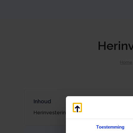
Herinv
Home
Inhoud
Herinvesteringsreserve en emigratie
Toestemming