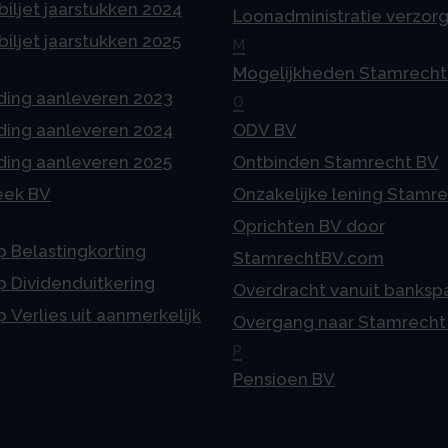
iljet jaarstukken 2024
Loonadministratie verzor
iljet jaarstukken 2025
M
Mogelijkheden Stamrecht
ding aanleveren 2023
O
ding aanleveren 2024
ODV BV
ding aanleveren 2025
Ontbinden Stamrecht BV
eek BV
Onzakelijke lening Stamr
Oprichten BV door
p Belastingkorting
StamrechtBV.com
p Dividenduitkering
Overdracht vanuit banksp
p Verlies uit aanmerkelijk
Overgang naar Stamrecht
P
Pensioen BV