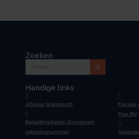
Zoeken
Handige links
A
F
Afkoop Stamrecht
Fiscale
B
Flex BV
Belastingdienst doorgeven
G
rekeningnummer
Geleideb