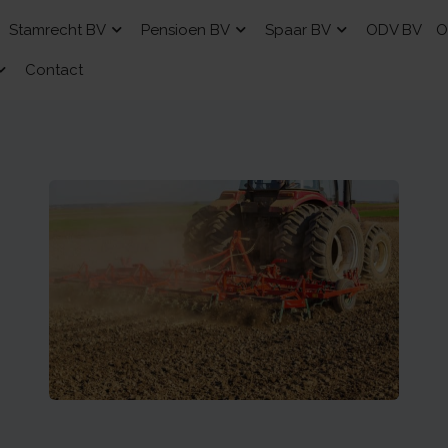
Stamrecht BV
Pensioen BV
Spaar BV
ODV BV
O
Contact