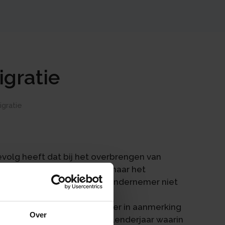
igratie
gratie
evolg heeft dat bij het overbrengen van
nd gedreven onderneming naar het
de meerwaarde wanneer de ondernemer niet
wet bevat verder een
 bepaling worden niet eerder in aanmerking
Over
 tot de winst over het kalenderjaar waarin