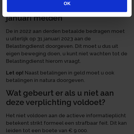
OK
Uitbetalingen in 2022 uiterlijk 31
januari melden
De in 2022 aan derden betaalde bedragen moet
u uiterlijk op 31 januari 2023 aan de
Belastingdienst doorgeven. Dit moet u dus uit
eigen beweging doen, u kunt niet wachten tot de
Belastingdienst hierom vraagt.
Let op!
Naast betalingen in geld moet u ook
betalingen in natura doorgeven.
Wat gebeurt er als u niet aan
deze verplichting voldoet?
Het niet voldoen aan de actieve informatieplicht
betekent strikt formeel een strafbaar feit. Dit kan
leiden tot een boete van € 9.000.