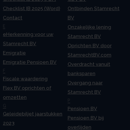
Checklist IB 2025 (Word)
Ontbinden Stamrecht
Contact
BV
E
Onzakelijke lening
eHerkenning voor uw
Stamrecht BV
Stamrecht BV
Oprichten BV door
Emigratie
StamrechtBV.com
Emigratie Pensioen BV
Overdracht vanuit
F
banksparen
Fiscale waardering
Overgang naar
Flex BV oprichten of
Stamrecht BV
omzetten
P
G
Pensioen BV
Geleidebiljet jaarstukken
Pensioen BV bij
2023
overlijden