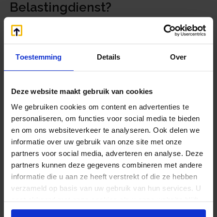
Belastingdienst?
De volgende informatie moet u aanleveren:
De in het kalenderjaar betaalde bedragen,
Toestemming
Details
Over
daaronder begrepen eventuele
kostenvergoedingen inclusief de datum van
betaling;
Deze website maakt gebruik van cookies
De naam, adres, geboortedatum en het BSN
We gebruiken cookies om content en advertenties te
van de ontvanger van de betaling.
personaliseren, om functies voor social media te bieden
Hoe moeten de gegevens
en om ons websiteverkeer te analyseren. Ook delen we
worden aangeleverd?
informatie over uw gebruik van onze site met onze
partners voor social media, adverteren en analyse. Deze
De gegevens dienen op een door de
partners kunnen deze gegevens combineren met andere
Belastingdienst voorgeschreven wijze te worden
informatie die u aan ze heeft verstrekt of die ze hebben
aangeleverd en kan via het ‘gegevensportaal’ en
verzameld op basis van uw gebruik van hun services. U
via Digipoort. Voor meer informatie verwijzen wij
gaat akkoord met onze cookies als u onze website blijft
u naar de site van de
Belastingdienst
.
gebruiken.