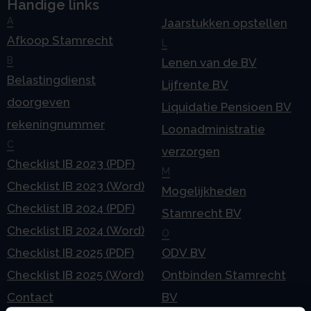
Handige links
A
Jaarstukken opstellen
Afkoop Stamrecht
L
B
Lenen van de BV
Belastingdienst
Lijfrente BV
doorgeven
Liquidatie Pensioen BV
rekeningnummer
Loonadministratie
C
verzorgen
Checklist IB 2023 (PDF)
M
Checklist IB 2023 (Word)
Mogelijkheden
Checklist IB 2024 (PDF)
Stamrecht BV
Checklist IB 2024 (Word)
O
Checklist IB 2025 (PDF)
ODV BV
Checklist IB 2025 (Word)
Ontbinden Stamrecht
Contact
BV