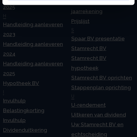
Pensioen in de
2025
jaarrekening
H
Prijslijst
Handleiding aanleveren
S
2023
Spaar BV presentatie
Handleiding aanleveren
Stamrecht BV
2024
Stamrecht BV
Handleiding aanleveren
hypotheek
2025
Stamrecht BV oprichten
Hypotheek BV
Stappenplan oprichting
I
U
Invulhulp
U-rendement
Belastingkorting
Uitkeren van dividend
Invulhulp
Uw Stamrecht BV en
Dividenduitkering
echtscheiding