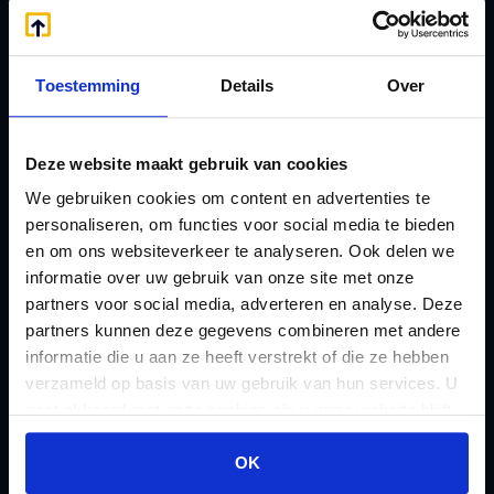
E
Onzakelijke lening
eHerkenning voor uw
Stamrecht BV
Stamrecht BV
Oprichten BV door
Toestemming
Details
Over
Emigratie
StamrechtBV.com
Emigratie Pensioen BV
Overdracht vanuit
Deze website maakt gebruik van cookies
F
banksparen
We gebruiken cookies om content en advertenties te
Fiscale waardering
Overgang naar
personaliseren, om functies voor social media te bieden
Flex BV oprichten of
en om ons websiteverkeer te analyseren. Ook delen we
Stamrecht BV
informatie over uw gebruik van onze site met onze
omzetten
P
partners voor social media, adverteren en analyse. Deze
G
Pensioen BV
partners kunnen deze gegevens combineren met andere
Geleidebiljet jaarstukken
Pensioen BV bij
informatie die u aan ze heeft verstrekt of die ze hebben
2023
verzameld op basis van uw gebruik van hun services. U
overlijden
gaat akkoord met onze cookies als u onze website blijft
Geleidebiljet jaarstukken
Pensioen BV en
gebruiken.
2024
OK
echtscheiding
Geleidebiljet jaarstukken