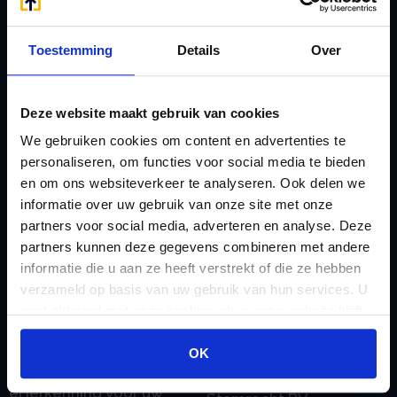
Afkoop Stamrecht
L
B
Lenen van de BV
Toestemming
Details
Over
Belastingdienst
Lijfrente BV
doorgeven
Liquidatie Pensioen BV
Deze website maakt gebruik van cookies
rekeningnummer
Loonadministratie
We gebruiken cookies om content en advertenties te
C
verzorgen
personaliseren, om functies voor social media te bieden
Checklist IB 2023 (PDF)
M
en om ons websiteverkeer te analyseren. Ook delen we
Checklist IB 2023 (Word)
informatie over uw gebruik van onze site met onze
Mogelijkheden
partners voor social media, adverteren en analyse. Deze
Checklist IB 2024 (PDF)
Stamrecht BV
partners kunnen deze gegevens combineren met andere
Checklist IB 2024 (Word)
O
informatie die u aan ze heeft verstrekt of die ze hebben
Checklist IB 2025 (PDF)
ODV BV
verzameld op basis van uw gebruik van hun services. U
gaat akkoord met onze cookies als u onze website blijft
Checklist IB 2025 (Word)
Ontbinden Stamrecht
gebruiken.
Contact
BV
OK
E
Onzakelijke lening
eHerkenning voor uw