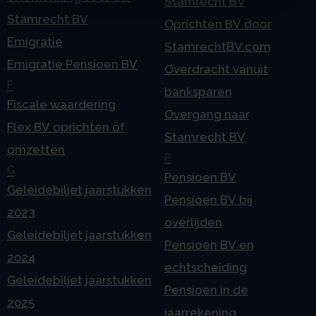
Stamrecht BV
Stamrecht BV
Oprichten BV door
Emigratie
StamrechtBV.com
Emigratie Pensioen BV
Overdracht vanuit
F
banksparen
Fiscale waardering
Overgang naar
Flex BV oprichten of
Stamrecht BV
omzetten
P
G
Pensioen BV
Geleidebiljet jaarstukken
Pensioen BV bij
2023
overlijden
Geleidebiljet jaarstukken
Pensioen BV en
2024
echtscheiding
Geleidebiljet jaarstukken
Pensioen in de
2025
jaarrekening