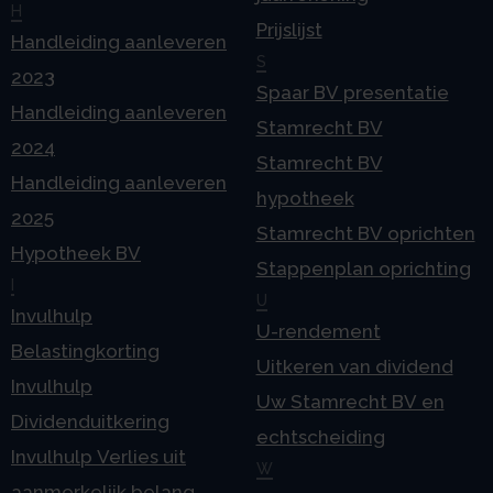
H
Prijslijst
Handleiding aanleveren
S
2023
Spaar BV presentatie
Handleiding aanleveren
Stamrecht BV
2024
Stamrecht BV
Handleiding aanleveren
hypotheek
2025
Stamrecht BV oprichten
Hypotheek BV
Stappenplan oprichting
I
U
Invulhulp
U-rendement
Belastingkorting
Uitkeren van dividend
Invulhulp
Uw Stamrecht BV en
Dividenduitkering
echtscheiding
Invulhulp Verlies uit
W
aanmerkelijk belang