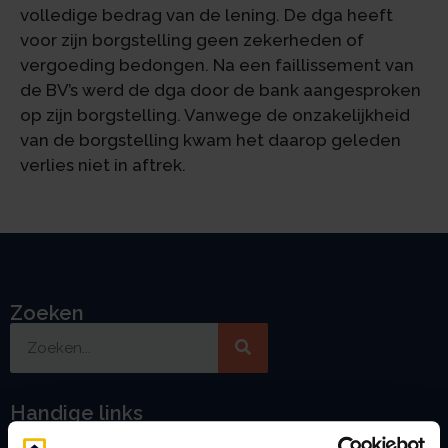
volledige bedrag van de lening. De dga heeft
voor zijn borgstelling geen zekerheden of
vergoeding bedongen. Na een faillissement van
de BV’s werd de dga door de bank aangesproken
op zijn borgstelling. Vanwege de onzakelijkheid
van de borgstelling kwam het daarop geleden
verlies niet in aftrek.
Zoeken
Handige links
A
Jaarstukken opstellen