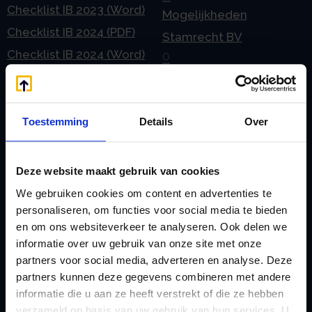
Checklist IB 2023 (Word)
Mogelijkheden
Checklist IB 2024 (PDF)
Stamrecht BV
Checklist IB 2024 (Word)
O
Checklist IB 2025 (PDF)
ODV BV
Checklist IB 2025 (Word)
Ontbinden Stamrecht
Contact
BV
Toestemming
Details
Over
E
Onzakelijke lening
eHerkenning voor uw
Stamrecht BV
Deze website maakt gebruik van cookies
Stamrecht BV
Oprichten BV door
We gebruiken cookies om content en advertenties te
Emigratie
StamrechtBV.com
personaliseren, om functies voor social media te bieden
en om ons websiteverkeer te analyseren. Ook delen we
Emigratie Pensioen BV
Overdracht vanuit
informatie over uw gebruik van onze site met onze
F
banksparen
partners voor social media, adverteren en analyse. Deze
Fiscale waardering
Overgang naar
partners kunnen deze gegevens combineren met andere
Flex BV oprichten of
informatie die u aan ze heeft verstrekt of die ze hebben
Stamrecht BV
verzameld op basis van uw gebruik van hun services. U