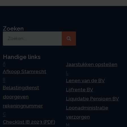
Zoeken
Handige links
A
Jaarstukken opstellen
Afkoop Stamrecht
L
B
Lenen van de BV
Belastingdienst
Lijfrente BV
doorgeven
Liquidatie Pensioen BV
rekeningnummer
Loonadministratie
C
verzorgen
Checklist IB 2023 (PDF)
M