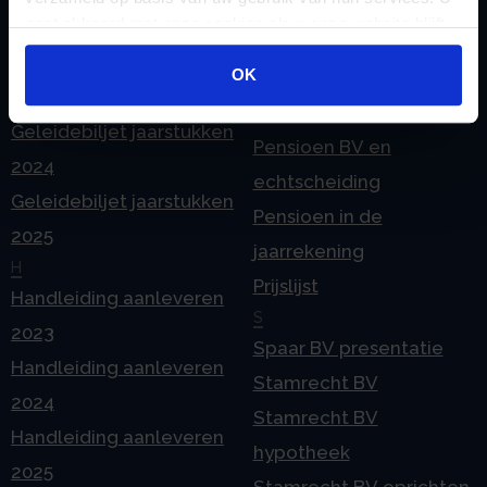
omzetten
P
gaat akkoord met onze cookies als u onze website blijft
G
Pensioen BV
gebruiken.
Geleidebiljet jaarstukken
OK
Pensioen BV bij
2023
overlijden
Geleidebiljet jaarstukken
Pensioen BV en
2024
echtscheiding
Geleidebiljet jaarstukken
Pensioen in de
2025
jaarrekening
H
Prijslijst
Handleiding aanleveren
S
2023
Spaar BV presentatie
Handleiding aanleveren
Stamrecht BV
2024
Stamrecht BV
Handleiding aanleveren
hypotheek
2025