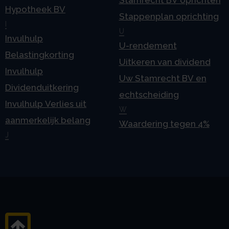
Stamrecht BV oprichten
Hypotheek BV
Stappenplan oprichting
I
U
Invulhulp
U-rendement
Belastingkorting
Uitkeren van dividend
Invulhulp
Uw Stamrecht BV en
Dividenduitkering
echtscheiding
Invulhulp Verlies uit
W
aanmerkelijk belang
Waardering tegen 4%
J