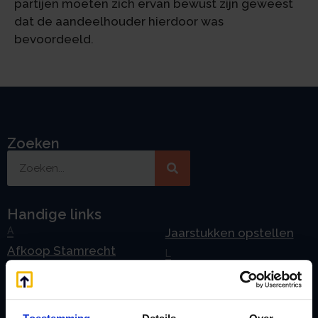
partijen moeten zich ervan bewust zijn geweest
dat de aandeelhouder hierdoor was
bevoordeeld.
Zoeken
Handige links
A
Jaarstukken opstellen
Afkoop Stamrecht
L
B
Lenen van de BV
Belastingdienst
Lijfrente BV
doorgeven