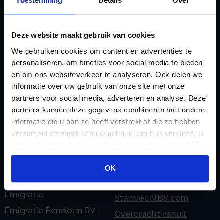
Liquidatie Pensioen BV
Toestemming
Details
Over
rekeningnummer
Loonadministratie
C
verzorgen
Deze website maakt gebruik van cookies
Checklist IB 2023 (PDF)
M
We gebruiken cookies om content en advertenties te
Checklist IB 2023 (Word)
Mogelijkheden
personaliseren, om functies voor social media te bieden
Checklist IB 2024 (PDF)
en om ons websiteverkeer te analyseren. Ook delen we
Stamrecht BV
informatie over uw gebruik van onze site met onze
Checklist IB 2024 (Word)
O
partners voor social media, adverteren en analyse. Deze
Checklist IB 2025 (PDF)
ODV BV
partners kunnen deze gegevens combineren met andere
Checklist IB 2025 (Word)
Ontbinden Stamrecht
informatie die u aan ze heeft verstrekt of die ze hebben
verzameld op basis van uw gebruik van hun services. U
Contact
BV
gaat akkoord met onze cookies als u onze website blijft
E
Onzakelijke lening
gebruiken.
eHerkenning voor uw
Stamrecht BV
OK
Stamrecht BV
Oprichten BV door
Emigratie
StamrechtBV.com
Emigratie Pensioen BV
Overdracht vanuit