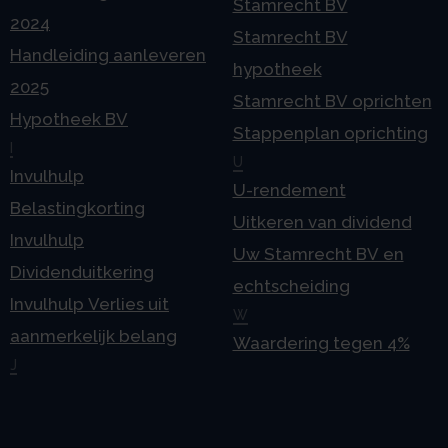
Stamrecht BV
2024
Stamrecht BV
Handleiding aanleveren
hypotheek
2025
Stamrecht BV oprichten
Hypotheek BV
Stappenplan oprichting
I
U
Invulhulp
U-rendement
Belastingkorting
Uitkeren van dividend
Invulhulp
Uw Stamrecht BV en
Dividenduitkering
echtscheiding
Invulhulp Verlies uit
W
aanmerkelijk belang
Waardering tegen 4%
J