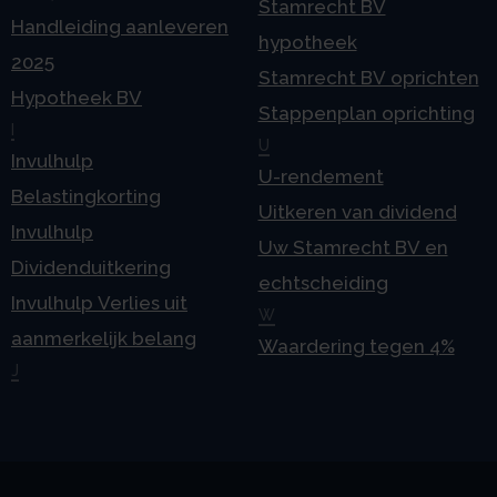
Stamrecht BV
Handleiding aanleveren
hypotheek
2025
Stamrecht BV oprichten
Hypotheek BV
Stappenplan oprichting
I
U
Invulhulp
U-rendement
Belastingkorting
Uitkeren van dividend
Invulhulp
Uw Stamrecht BV en
Dividenduitkering
echtscheiding
Invulhulp Verlies uit
W
aanmerkelijk belang
Waardering tegen 4%
J