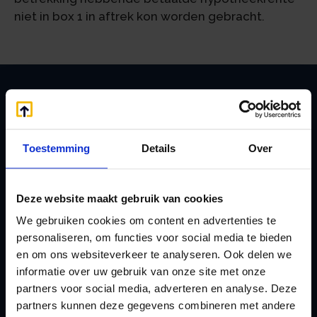
niet in box 1 in aftrek kon worden gebracht.
Zoeken
Toestemming
Details
Over
Handige links
Deze website maakt gebruik van cookies
A
Jaarstukken opstellen
We gebruiken cookies om content en advertenties te
Afkoop Stamrecht
L
personaliseren, om functies voor social media te bieden
B
Lenen van de BV
en om ons websiteverkeer te analyseren. Ook delen we
Belastingdienst
informatie over uw gebruik van onze site met onze
Lijfrente BV
partners voor social media, adverteren en analyse. Deze
doorgeven
Liquidatie Pensioen BV
partners kunnen deze gegevens combineren met andere
rekeningnummer