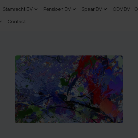
Stamrecht BV
Pensioen BV
Spaar BV
ODV BV
O
Contact