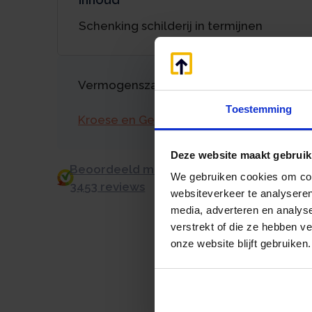
Schenking schilderij in termijnen
Vermogenszaken goed regelen?
Toestemming
Kroese en Geraerts
Deze website maakt gebruik
Beoordeeld met een 9.0 uit 10 op basis v
We gebruiken cookies om cont
3453 reviews
websiteverkeer te analyseren
media, adverteren en analys
verstrekt of die ze hebben v
onze website blijft gebruiken.