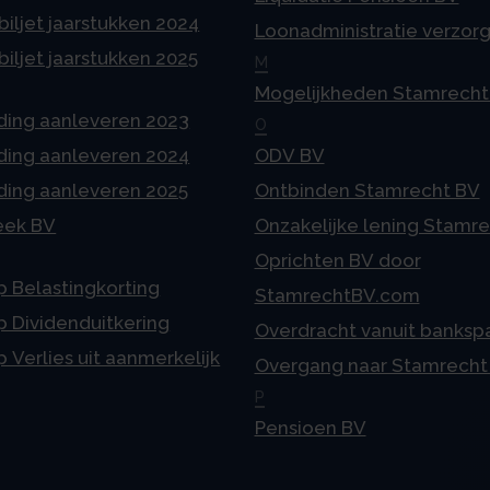
iljet jaarstukken 2024
Loonadministratie verzor
iljet jaarstukken 2025
M
Mogelijkheden Stamrecht
ding aanleveren 2023
O
ding aanleveren 2024
ODV BV
ding aanleveren 2025
Ontbinden Stamrecht BV
eek BV
Onzakelijke lening Stamr
Oprichten BV door
p Belastingkorting
StamrechtBV.com
p Dividenduitkering
Overdracht vanuit banksp
p Verlies uit aanmerkelijk
Overgang naar Stamrecht
P
Pensioen BV