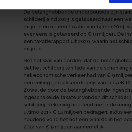
inspecteur meende dat de waarde niet hoger
De belanghebbende onderbouwde zijn standp
schilderij eind 2013 is getaxeerd naar een w
miljoen en op een taxatie van 14 mei 2014, 
eveneens is getaxeerd op € 9 miljoen. De i
een taxatierapport uit 2020, waarin het schild
miljoen.
Het hof was van oordeel dat de belanghebbe
dat het schilderij ten tijde van de schenking
het economische verkeer had van € 9 miljoe
een veiling gerealiseerde prijs van circa € 10
Zowel de door de belanghebbende ingeschak
ingeschakelde taxateur vonden dit schilderi
schilderij. Rekening houdend met indexering
ultimo 2013 € 14 miljoen bedragen, aldus ee
houdend vond het hof een waarde in het econo
2014 van € 9 miljoen aannemelijk.