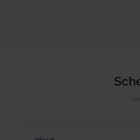
Sche
Ho
Inhoud