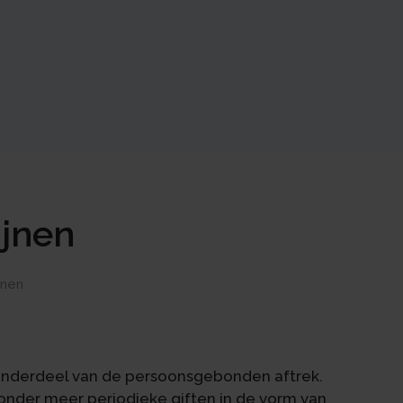
ijnen
jnen
s onderdeel van de persoonsgebonden aftrek.
onder meer periodieke giften in de vorm van