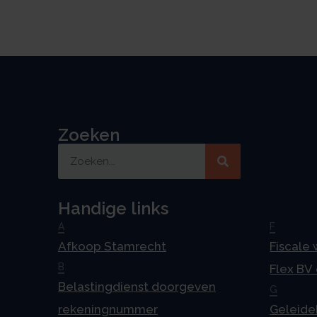
Zoeken
Handige links
A
F
Afkoop Stamrecht
Fiscale
B
Flex BV
Belastingdienst doorgeven
G
rekeningnummer
Geleideb