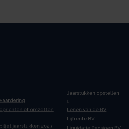
Jaarstukken opstellen
 waardering
L
 oprichten of omzetten
Lenen van de BV
Lijfrente BV
iljet jaarstukken 2023
Liquidatie Pensioen BV