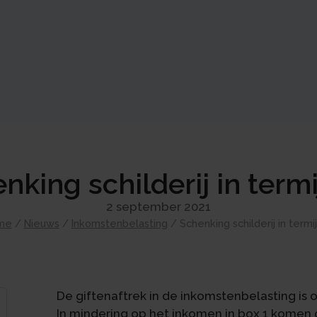
nking schilderij in term
2 september 2021
me
/
Nieuws
/
Inkomstenbelasting
/
Schenking schilderij in termi
De giftenaftrek in de inkomstenbelasting i
In mindering op het inkomen in box 1 komen 