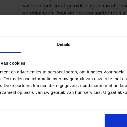
vaste en gelijkmatige uitkeringen aan algem
verenigingen. Door de persoonsgebonden aft
tot nihil. Voor zover de persoonsgebonden af
het inkomen in box 1, vermindert de aftrek h
verder dan tot nihil.
Details
De staatssecretaris van Financiën heeft in e
periodieke giften in natura op dezelfde wijz
Volgens de staatssecretaris valt de schenkin
 van cookies
eigendomsrecht daarvan jaarlijks in gelijke
an
ent en advertenties te personaliseren, om functies voor social
giften in natura. Een voorbeeld hiervan is een
. Ook delen we informatie over uw gebruik van onze site met on
gedeelte in eigendom aan een museum wordt
e. Deze partners kunnen deze gegevens combineren met andere i
voor de toepassing van de giftenaftrek ges
erzameld op basis van uw gebruik van hun services. U gaat akk
verkeer.
In een procedure voor Hof Arnhem-Leeuwar
regeling voor periodieke giften geschonken 
bepleitte een waarde ten tijde van de schen