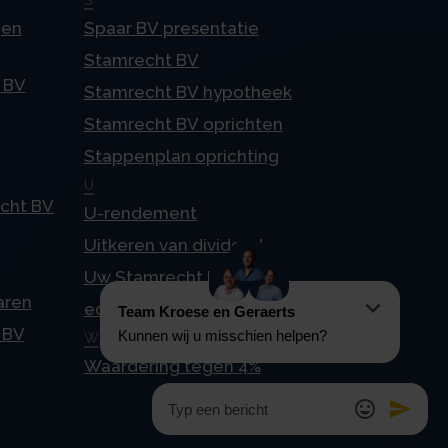
S
gen
Spaar BV presentatie
Stamrecht BV
 BV
Stamrecht BV hypotheek
Stamrecht BV oprichten
Stappenplan oprichting
U
echt BV
U-rendement
Uitkeren van dividend
Uw Stamrecht BV en
aren
echtscheiding
 BV
W
Waardering tegen 4%